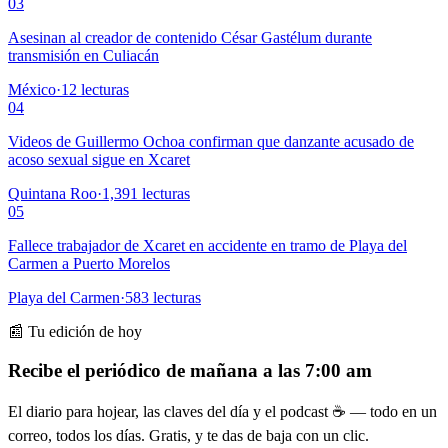
03
Asesinan al creador de contenido César Gastélum durante
transmisión en Culiacán
México
·
12
lecturas
04
Videos de Guillermo Ochoa confirman que danzante acusado de
acoso sexual sigue en Xcaret
Quintana Roo
·
1,391
lecturas
05
Fallece trabajador de Xcaret en accidente en tramo de Playa del
Carmen a Puerto Morelos
Playa del Carmen
·
583
lecturas
📰 Tu edición de hoy
Recibe el periódico de mañana a las 7:00 am
El diario para hojear, las claves del día y el podcast ☕ — todo en un
correo, todos los días. Gratis, y te das de baja con un clic.