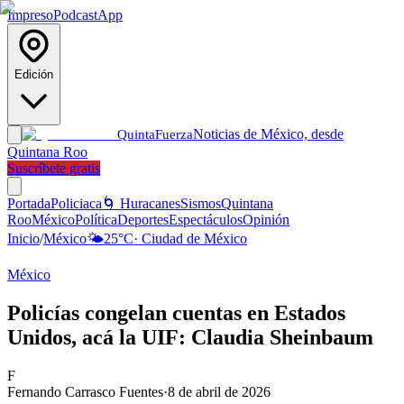
Impreso
Podcast
App
Edición
Noticias de México, desde
Quinta
Fuerza
Quintana Roo
Suscríbete gratis
Portada
Policiaca
🌀 Huracanes
Sismos
Quintana
Roo
México
Política
Deportes
Espectáculos
Opinión
Inicio
/
México
🌤️
25
°C
·
Ciudad de México
México
Policías congelan cuentas en Estados
Unidos, acá la UIF: Claudia Sheinbaum
F
Fernando Carrasco Fuentes
·
8 de abril de 2026