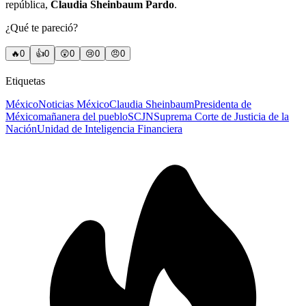
república,
Claudia Sheinbaum Pardo
.
¿Qué te pareció?
🔥
0
👍
0
😲
0
😢
0
😠
0
Etiquetas
México
Noticias México
Claudia Sheinbaum
Presidenta de
México
mañanera del pueblo
SCJN
Suprema Corte de Justicia de la
Nación
Unidad de Inteligencia Financiera