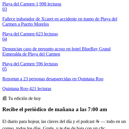
Playa del Carmen
·
1,998
lecturas
03
Fallece trabajador de Xcaret en accidente en tramo de Playa del
Carmen a Puerto Morelos
Playa del Carmen
·
623
lecturas
04
Denuncian caso de presunto acoso en hotel BlueBay Grand
Esmeralda de Playa del Carmen
Playa del Carmen
·
596
lecturas
05
Reportan a 23 personas desaparecidas en Quintana Roo
Quintana Roo
·
421
lecturas
📰 Tu edición de hoy
Recibe el periódico de mañana a las 7:00 am
El diario para hojear, las claves del día y el podcast ☕ — todo en un
correo, todos los días. Gratis, y te das de baja con un clic.