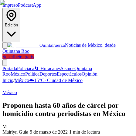
Impreso
Podcast
App
Edición
Noticias de México, desde
Quinta
Fuerza
Quintana Roo
Suscríbete gratis
Portada
Policiaca
🌀 Huracanes
Sismos
Quintana
Roo
México
Política
Deportes
Espectáculos
Opinión
Inicio
/
México
☁️
15
°C
·
Ciudad de México
México
Proponen hasta 60 años de cárcel por
homicidio contra periodistas en México
M
Mairlyn Guía
·
5 de marzo de 2022
·
1
min de lectura