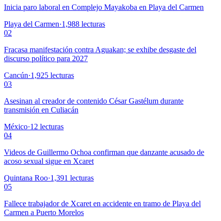
Inicia paro laboral en Complejo Mayakoba en Playa del Carmen
Playa del Carmen
·
1,988
lecturas
02
Fracasa manifestación contra Aguakan; se exhibe desgaste del
discurso político para 2027
Cancún
·
1,925
lecturas
03
Asesinan al creador de contenido César Gastélum durante
transmisión en Culiacán
México
·
12
lecturas
04
Videos de Guillermo Ochoa confirman que danzante acusado de
acoso sexual sigue en Xcaret
Quintana Roo
·
1,391
lecturas
05
Fallece trabajador de Xcaret en accidente en tramo de Playa del
Carmen a Puerto Morelos