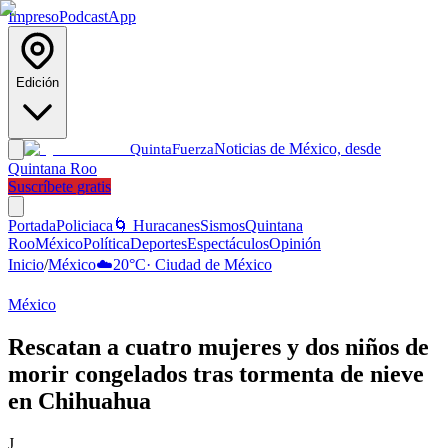
Impreso
Podcast
App
Edición
Noticias de México, desde
Quinta
Fuerza
Quintana Roo
Suscríbete gratis
Portada
Policiaca
🌀 Huracanes
Sismos
Quintana
Roo
México
Política
Deportes
Espectáculos
Opinión
Inicio
/
México
☁️
20
°C
·
Ciudad de México
México
Rescatan a cuatro mujeres y dos niños de
morir congelados tras tormenta de nieve
en Chihuahua
J