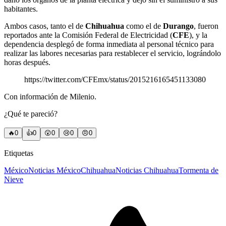
habitantes.
Ambos casos, tanto el de
Chihuahua
como el de
Durango
, fueron
reportados ante la Comisión Federal de Electricidad (
CFE
), y la
dependencia desplegó de forma inmediata al personal técnico para
realizar las labores necesarias para restablecer el servicio, lográndolo
horas después.
https://twitter.com/CFEmx/status/2015216165451133080
Con información de Milenio.
¿Qué te pareció?
🔥
0
👍
0
😲
0
😢
0
😠
0
Etiquetas
México
Noticias México
Chihuahua
Noticias Chihuahua
Tormenta de
Nieve