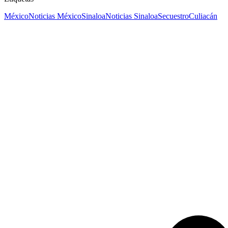
México
Noticias México
Sinaloa
Noticias Sinaloa
Secuestro
Culiacán