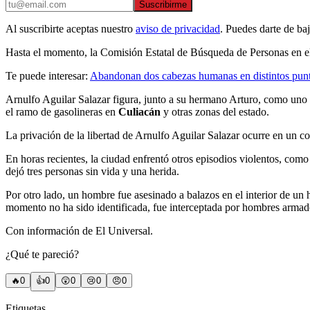
Suscribirme
Al suscribirte aceptas nuestro
aviso de privacidad
. Puedes darte de ba
Hasta el momento, la Comisión Estatal de Búsqueda de Personas en el 
Te puede interesar:
Abandonan dos cabezas humanas en distintos punt
Arnulfo Aguilar Salazar figura, junto a su hermano Arturo, como uno 
el ramo de gasolineras en
Culiacán
y otras zonas del estado.
La privación de la libertad de Arnulfo Aguilar Salazar ocurre en un c
En horas recientes, la ciudad enfrentó otros episodios violentos, com
dejó tres personas sin vida y una herida.
Por otro lado, un hombre fue asesinado a balazos en el interior de un
momento no ha sido identificada, fue interceptada por hombres armados 
Con información de El Universal.
¿Qué te pareció?
🔥
0
👍
0
😲
0
😢
0
😠
0
Etiquetas