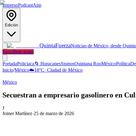
Impreso
Podcast
App
Edición
Quinta
Fuerza
Noticias de México, desde Quint
Suscríbete gratis
Portada
Policiaca
🌀 Huracanes
Sismos
Quintana Roo
México
Política
De
Inicio
/
México
☁️
18
°C
·
Ciudad de México
México
Secuestran a empresario gasolinero en Cul
J
Joiner Martínez
·
25 de marzo de 2026