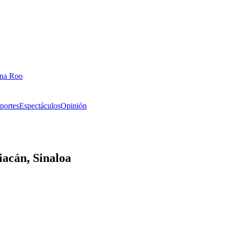
ana Roo
portes
Espectáculos
Opinión
iacán, Sinaloa