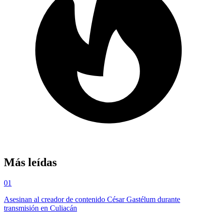
Más leídas
01
Asesinan al creador de contenido César Gastélum durante
transmisión en Culiacán