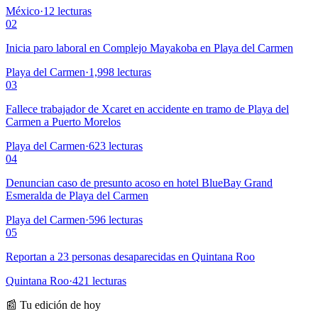
México
·
12
lecturas
02
Inicia paro laboral en Complejo Mayakoba en Playa del Carmen
Playa del Carmen
·
1,998
lecturas
03
Fallece trabajador de Xcaret en accidente en tramo de Playa del
Carmen a Puerto Morelos
Playa del Carmen
·
623
lecturas
04
Denuncian caso de presunto acoso en hotel BlueBay Grand
Esmeralda de Playa del Carmen
Playa del Carmen
·
596
lecturas
05
Reportan a 23 personas desaparecidas en Quintana Roo
Quintana Roo
·
421
lecturas
📰 Tu edición de hoy