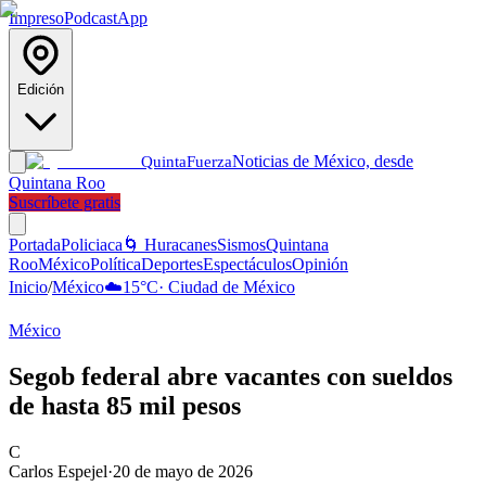
Impreso
Podcast
App
Edición
Noticias de México, desde
Quinta
Fuerza
Quintana Roo
Suscríbete gratis
Portada
Policiaca
🌀 Huracanes
Sismos
Quintana
Roo
México
Política
Deportes
Espectáculos
Opinión
Inicio
/
México
☁️
15
°C
·
Ciudad de México
México
Segob federal abre vacantes con sueldos
de hasta 85 mil pesos
C
Carlos Espejel
·
20 de mayo de 2026