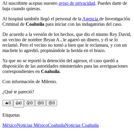
Al suscribirte aceptas nuestro
aviso de privacidad
. Puedes darte de
baja cuando quieras.
Al hospital también llegó el personal de la
Agencia
de Investigación
Criminal de
Coahuila
para iniciar con las indagatorias del caso.
De acuerdo a la versión de los hechos, que dio el mismo Rey David,
un vecino de nombre Bryan A., le agarró un dinero, y él se lo
reclamó. Pero el vecino no tomó a bien que le reclamara, y con un
machete lo agredió, propinándole la herida en el brazo.
Ya que no se reportó la detención del agresor, el caso quedó a
disposición de las autoridades ministeriales para las averiguaciones
correspondientes en
Coahuila
.
Con información de Milenio.
¿Qué te pareció?
🔥
0
👍
0
😲
0
😢
0
😠
0
Etiquetas
México
Noticias México
Coahuila
Noticias Coahuila