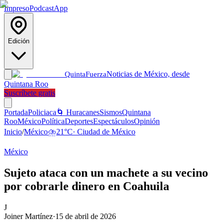
Impreso
Podcast
App
Edición
Noticias de México, desde
Quinta
Fuerza
Quintana Roo
Suscríbete gratis
Portada
Policiaca
🌀 Huracanes
Sismos
Quintana
Roo
México
Política
Deportes
Espectáculos
Opinión
Inicio
/
México
⛈️
21
°C
·
Ciudad de México
México
Sujeto ataca con un machete a su vecino
por cobrarle dinero en Coahuila
J
Joiner Martínez
·
15 de abril de 2026