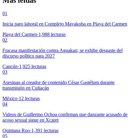
Más leídas
01
Inicia paro laboral en Complejo Mayakoba en Playa del Carmen
Playa del Carmen
·
1,988
lecturas
02
Fracasa manifestación contra Aguakan; se exhibe desgaste del
discurso político para 2027
Cancún
·
1,925
lecturas
03
Asesinan al creador de contenido César Gastélum durante
transmisión en Culiacán
México
·
12
lecturas
04
Videos de Guillermo Ochoa confirman que danzante acusado de
acoso sexual sigue en Xcaret
Quintana Roo
·
1,391
lecturas
05