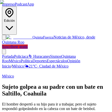
Impreso
Podcast
App
Edición
Noticias de México, desde
Quinta
Fuerza
Quintana Roo
Suscríbete gratis
Portada
Policiaca
🌀 Huracanes
Sismos
Quintana
Roo
México
Política
Deportes
Espectáculos
Opinión
Inicio
/
México
🌤️
21
°C
·
Ciudad de México
México
Sujeto golpea a su padre con un bate en
Saltillo, Coahuila
El hombre despertó a su hijo para ir a trabajar, pero el sujeto
respondió golpeándolo en la cabeza con un bate de beisbol.