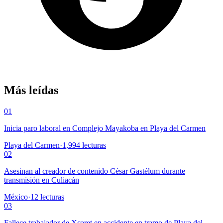
Más leídas
01
Inicia paro laboral en Complejo Mayakoba en Playa del Carmen
Playa del Carmen
·
1,994
lecturas
02
Asesinan al creador de contenido César Gastélum durante
transmisión en Culiacán
México
·
12
lecturas
03
Fallece trabajador de Xcaret en accidente en tramo de Playa del