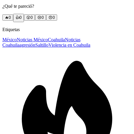
¿Qué te pareció?
🔥
0
👍
0
😲
0
😢
0
😠
0
Etiquetas
México
Noticias México
Coahuila
Noticias
Coahuila
agresión
Saltillo
Violencia en Coahuila