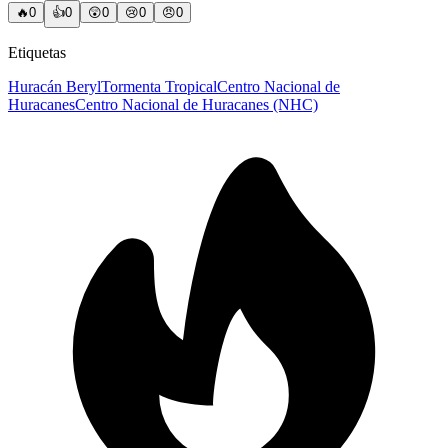
🔥
0
👍
0
😲
0
😢
0
😠
0
Etiquetas
Huracán Beryl
Tormenta Tropical
Centro Nacional de
Huracanes
Centro Nacional de Huracanes (NHC)