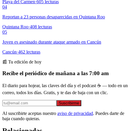
Playa del Carmen
·
605
lecturas
04
Reportan a 23 personas desaparecidas en Quintana Roo
Quintana Roo
·
408
lecturas
05
Joven es asesinado durante ataque armado en Cancún
Cancún
·
462
lecturas
📰 Tu edición de hoy
Recibe el periódico de mañana a las 7:00 am
El diario para hojear, las claves del día y el podcast ☕ — todo en un
correo, todos los días. Gratis, y te das de baja con un clic.
Suscribirme
Al suscribirte aceptas nuestro
aviso de privacidad
. Puedes darte de
baja cuando quieras.
Relacionadas