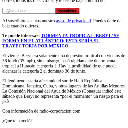
correo, todos los días. Gratis, y te das de baja con un clic.
Suscribirme
Al suscribirte aceptas nuestro
aviso de privacidad
. Puedes darte de
baja cuando quieras.
Te puede interesar:
TORMENTA TROPICAL ‘BERYL’ SE
FORMA EN EL ATLÁNTICO; ESTA SERÍA SU
TRAYECTORIA POR MÉXICO
El viernes Beryl era solamente una depresión tropical con vientos de
56 km/h (35 mph), sin embargo, pasó rápidamente de tormenta
tropical a Huracán categoría 1. Hay la posibilidad de que pueda
alcanzar la categoría 2 el domingo 30 de junio.
El fenómeno estaría afectando el sur de Haití República
Dominicana, Jamaica, Cuba, y otros lugares de las Antillas Menores.
La Comisión Nacional del Agua de México (Conagua) indicó este
sábado que Beryl no representa “por el momento” un riesgo para el
país.
Con información de radio-corporacion.com
¿Qué te pareció?