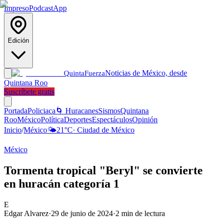
Impreso
Podcast
App
Edición
Noticias de México, desde
Quinta
Fuerza
Quintana Roo
Suscríbete gratis
Portada
Policiaca
🌀 Huracanes
Sismos
Quintana
Roo
México
Política
Deportes
Espectáculos
Opinión
Inicio
/
México
🌤️
21
°C
·
Ciudad de México
México
Tormenta tropical "Beryl" se convierte
en huracán categoría 1
E
Edgar Alvarez
·
29 de junio de 2024
·
2
min de lectura