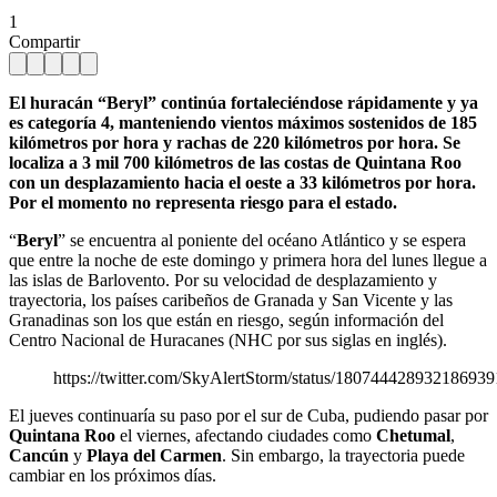
1
Compartir
El huracán “Beryl” continúa fortaleciéndose rápidamente y ya
es categoría 4, manteniendo vientos máximos sostenidos de 185
kilómetros por hora y rachas de 220 kilómetros por hora. Se
localiza a 3 mil 700 kilómetros de las costas de Quintana Roo
con un desplazamiento hacia el oeste a 33 kilómetros por hora.
Por el momento no representa riesgo para el estado.
“
Beryl
” se encuentra al poniente del océano Atlántico y se espera
que entre la noche de este domingo y primera hora del lunes llegue a
las islas de Barlovento. Por su velocidad de desplazamiento y
trayectoria, los países caribeños de Granada y San Vicente y las
Granadinas son los que están en riesgo, según información del
Centro Nacional de Huracanes (NHC por sus siglas en inglés).
https://twitter.com/SkyAlertStorm/status/180744428932186939
El jueves continuaría su paso por el sur de Cuba, pudiendo pasar por
Quintana Roo
el viernes, afectando ciudades como
Chetumal
,
Cancún
y
Playa del Carmen
. Sin embargo, la trayectoria puede
cambiar en los próximos días.