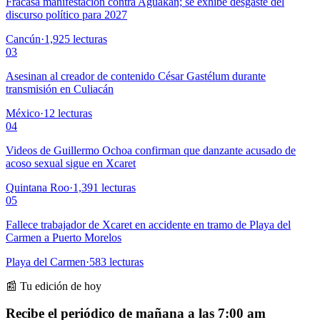
Fracasa manifestación contra Aguakan; se exhibe desgaste del
discurso político para 2027
Cancún
·
1,925
lecturas
03
Asesinan al creador de contenido César Gastélum durante
transmisión en Culiacán
México
·
12
lecturas
04
Videos de Guillermo Ochoa confirman que danzante acusado de
acoso sexual sigue en Xcaret
Quintana Roo
·
1,391
lecturas
05
Fallece trabajador de Xcaret en accidente en tramo de Playa del
Carmen a Puerto Morelos
Playa del Carmen
·
583
lecturas
📰 Tu edición de hoy
Recibe el periódico de mañana a las 7:00 am