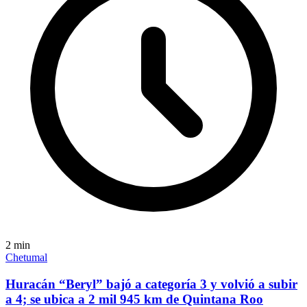
2
min
Chetumal
Huracán “Beryl” bajó a categoría 3 y volvió a subir
a 4; se ubica a 2 mil 945 km de Quintana Roo