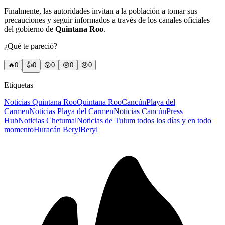
Finalmente, las autoridades invitan a la población a tomar sus
precauciones y seguir informados a través de los canales oficiales
del gobierno de
Quintana Roo
.
¿Qué te pareció?
🔥
0
👍
0
😲
0
😢
0
😠
0
Etiquetas
Noticias Quintana Roo
Quintana Roo
Cancún
Playa del
Carmen
Noticias Playa del Carmen
Noticias Cancún
Press
Hub
Noticias Chetumal
Noticias de Tulum todos los días y en todo
momento
Huracán Beryl
Beryl