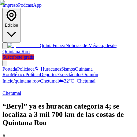
Impreso
Podcast
App
Edición
Noticias de México, desde
Quinta
Fuerza
Quintana Roo
Suscríbete gratis
Portada
Policiaca
🌀 Huracanes
Sismos
Quintana
Roo
México
Política
Deportes
Espectáculos
Opinión
Inicio
/
quintana roo
/
Chetumal
☁️
32
°C
·
Chetumal
Chetumal
“Beryl” ya es huracán categoría 4; se
localiza a 3 mil 700 km de las costas de
Quintana Roo
R