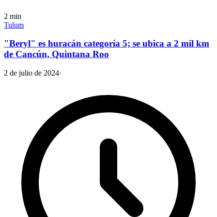
2
min
Tulum
"Beryl" es huracán categoría 5; se ubica a 2 mil km
de Cancún, Quintana Roo
2 de julio de 2024
·