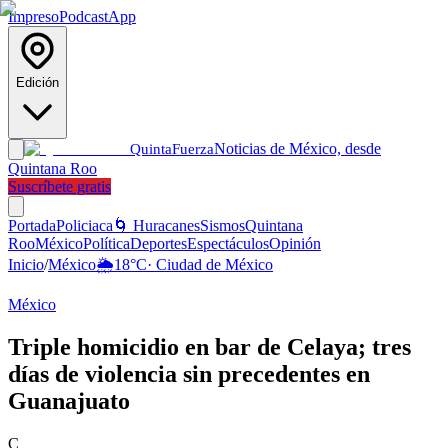
Impreso
Podcast
App
Edición
Noticias de México, desde
Quinta
Fuerza
Quintana Roo
Suscríbete gratis
Portada
Policiaca
🌀 Huracanes
Sismos
Quintana
Roo
México
Política
Deportes
Espectáculos
Opinión
Inicio
/
México
🌦️
18
°C
·
Ciudad de México
México
Triple homicidio en bar de Celaya; tres
días de violencia sin precedentes en
Guanajuato
C