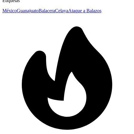
Etiquetas
México
Guanajuato
Balacera
Celaya
Ataque a Balazos