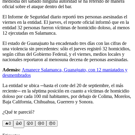
mediodía del sábado ninguna autoridad se ha referido de manera
oficial sobre el ataque dentro del bar.
El Informe de Seguridad diario reportó tres personas asesinadas el
viernes en la entidad. El jueves, el reporte oficial informó que en la
entidad 32 personas fueron víctimas de homicidio doloso, al menos
12 ejecutadas en Salamanca.
El estado de Guanajuato ha encadenado tres días con las cifras de
una violencia sin precedentes: sólo el jueves registró 32 homicidios,
según cifras del Gobierno Federal, y el viernes, medios locales y
nacionales reportaron al menosuna decena de personas asesinadas.
Además:
Amanece Salamanca, Guanajuato, con 12 maniatados y
desmembrados
La entidad se ubica ─hasta el corte del 20 de septiembre, el más
reciente─ en la séptima posición en cuanto a víctimas de homicidio
doloso por cada 100 mil habitantes, por debajo de Colima, Morelos,
Baja California, Chihuahua, Guerrero y Sonora.
¿Qué te pareció?
🔥
0
👍
0
😲
0
😢
0
😠
0