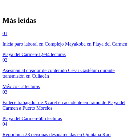
Más leídas
01
Inicia paro laboral en Complejo Mayakoba en Playa del Carmen
Playa del Carmen
·
1,994
lecturas
02
Asesinan al creador de contenido César Gastélum durante
transmisión en Culiacán
México
·
12
lecturas
03
Fallece trabajador de Xcaret en accidente en tramo de Playa del
Carmen a Puerto Morelos
Playa del Carmen
·
605
lecturas
04
Reportan a 23 personas desaparecidas en Quintana Roo