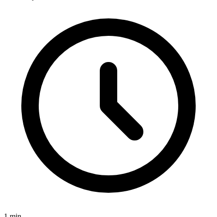
1
min