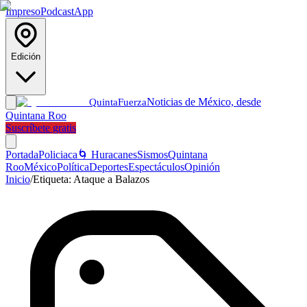
Impreso
Podcast
App
Edición
Noticias de México, desde
Quinta
Fuerza
Quintana Roo
Suscríbete gratis
Portada
Policiaca
🌀 Huracanes
Sismos
Quintana
Roo
México
Política
Deportes
Espectáculos
Opinión
Inicio
/
Etiqueta:
Ataque a Balazos