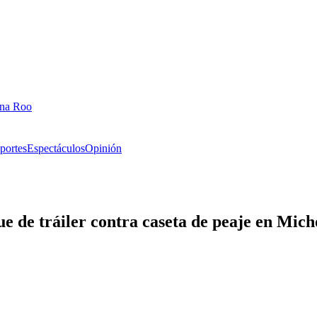
ana Roo
portes
Espectáculos
Opinión
ue de tráiler contra caseta de peaje en Mic