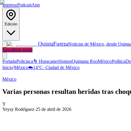
Impreso
Podcast
App
Edición
Quinta
Fuerza
Noticias de México, desde Quint
Suscríbete gratis
Portada
Policiaca
🌀 Huracanes
Sismos
Quintana Roo
México
Política
De
Inicio
/
México
☁️
14
°C
·
Ciudad de México
México
Varias personas resultan heridas tras choq
Y
Yeysy Rodríguez
·
25 de abril de 2026