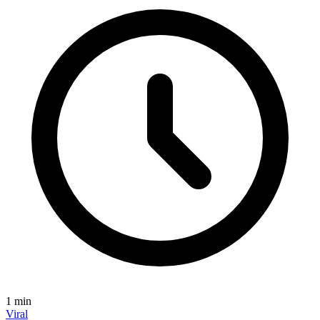
1
min
Viral