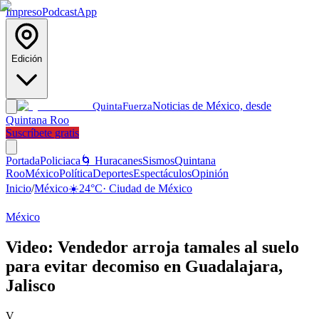
Impreso
Podcast
App
Edición
Noticias de México, desde
Quinta
Fuerza
Quintana Roo
Suscríbete gratis
Portada
Policiaca
🌀 Huracanes
Sismos
Quintana
Roo
México
Política
Deportes
Espectáculos
Opinión
Inicio
/
México
☀️
24
°C
·
Ciudad de México
México
Video: Vendedor arroja tamales al suelo
para evitar decomiso en Guadalajara,
Jalisco
V