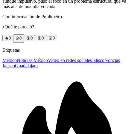
aunque impulsivo, puso el foco en un problema estructural que va
más allá de una olla volcada.
Con información de Publimetro
¿Qué te pareció?
🔥
0
👍
0
😲
0
😢
0
😠
0
Etiquetas
México
Noticias México
Video en redes sociales
Jalisco
Noticias
Jalisco
Guadalajara