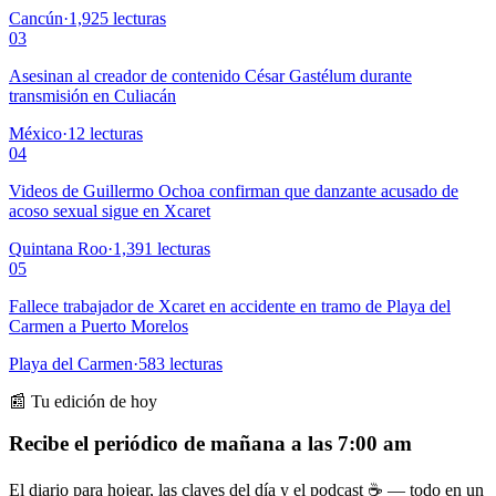
Cancún
·
1,925
lecturas
03
Asesinan al creador de contenido César Gastélum durante
transmisión en Culiacán
México
·
12
lecturas
04
Videos de Guillermo Ochoa confirman que danzante acusado de
acoso sexual sigue en Xcaret
Quintana Roo
·
1,391
lecturas
05
Fallece trabajador de Xcaret en accidente en tramo de Playa del
Carmen a Puerto Morelos
Playa del Carmen
·
583
lecturas
📰 Tu edición de hoy
Recibe el periódico de mañana a las 7:00 am
El diario para hojear, las claves del día y el podcast ☕ — todo en un