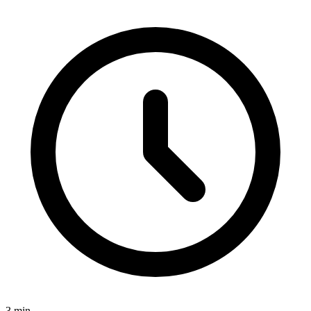
3
min