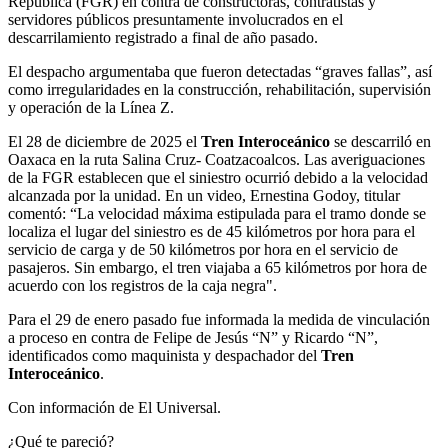
República (FGR) en contra de constructoras, contratistas y
servidores públicos presuntamente involucrados en el
descarrilamiento registrado a final de año pasado.
El despacho argumentaba que fueron detectadas “graves fallas”, así
como irregularidades en la construcción, rehabilitación, supervisión
y operación de la Línea Z.
El 28 de diciembre de 2025 el
Tren Interoceánico
se descarriló en
Oaxaca en la ruta Salina Cruz- Coatzacoalcos. Las averiguaciones
de la FGR establecen que el siniestro ocurrió debido a la velocidad
alcanzada por la unidad. En un video, Ernestina Godoy, titular
comentó: “La velocidad máxima estipulada para el tramo donde se
localiza el lugar del siniestro es de 45 kilómetros por hora para el
servicio de carga y de 50 kilómetros por hora en el servicio de
pasajeros. Sin embargo, el tren viajaba a 65 kilómetros por hora de
acuerdo con los registros de la caja negra".
Para el 29 de enero pasado fue informada la medida de vinculación
a proceso en contra de Felipe de Jesús “N” y Ricardo “N”,
identificados como maquinista y despachador del
Tren
Interoceánico
.
Con información de El Universal.
¿Qué te pareció?