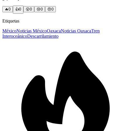
🔥
0
👍
0
😲
0
😢
0
😠
0
Etiquetas
México
Noticias México
Oaxaca
Noticias Oaxaca
Tren
Interoceánico
Descarrilamiento