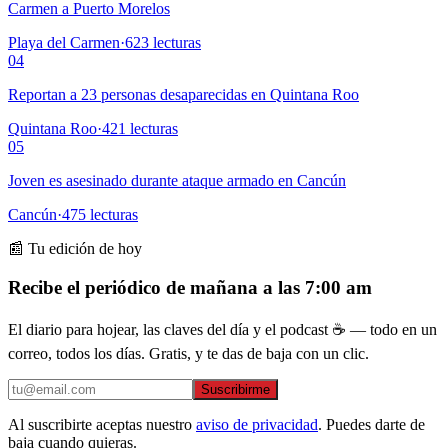
Carmen a Puerto Morelos
Playa del Carmen
·
623
lecturas
04
Reportan a 23 personas desaparecidas en Quintana Roo
Quintana Roo
·
421
lecturas
05
Joven es asesinado durante ataque armado en Cancún
Cancún
·
475
lecturas
📰 Tu edición de hoy
Recibe el periódico de mañana a las 7:00 am
El diario para hojear, las claves del día y el podcast ☕ — todo en un
correo, todos los días. Gratis, y te das de baja con un clic.
Suscribirme
Al suscribirte aceptas nuestro
aviso de privacidad
. Puedes darte de
baja cuando quieras.