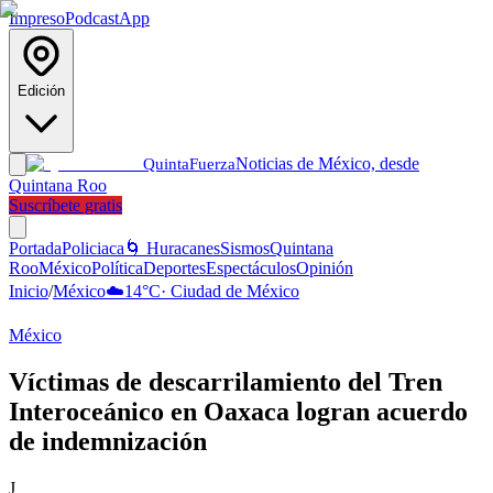
Impreso
Podcast
App
Edición
Noticias de México, desde
Quinta
Fuerza
Quintana Roo
Suscríbete gratis
Portada
Policiaca
🌀 Huracanes
Sismos
Quintana
Roo
México
Política
Deportes
Espectáculos
Opinión
Inicio
/
México
☁️
14
°C
·
Ciudad de México
México
Víctimas de descarrilamiento del Tren
Interoceánico en Oaxaca logran acuerdo
de indemnización
J