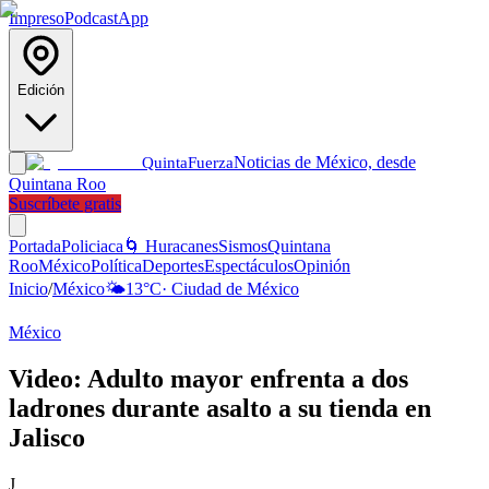
Impreso
Podcast
App
Edición
Noticias de México, desde
Quinta
Fuerza
Quintana Roo
Suscríbete gratis
Portada
Policiaca
🌀 Huracanes
Sismos
Quintana
Roo
México
Política
Deportes
Espectáculos
Opinión
Inicio
/
México
🌤️
13
°C
·
Ciudad de México
México
Video: Adulto mayor enfrenta a dos
ladrones durante asalto a su tienda en
Jalisco
J