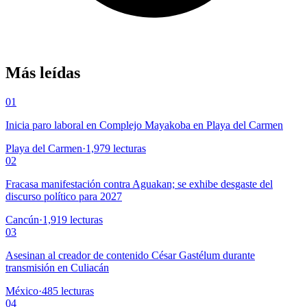
Más leídas
01
Inicia paro laboral en Complejo Mayakoba en Playa del Carmen
Playa del Carmen
·
1,979
lecturas
02
Fracasa manifestación contra Aguakan; se exhibe desgaste del
discurso político para 2027
Cancún
·
1,919
lecturas
03
Asesinan al creador de contenido César Gastélum durante
transmisión en Culiacán
México
·
485
lecturas
04