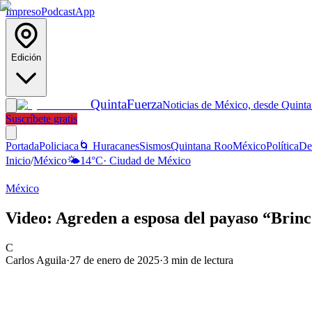
Impreso
Podcast
App
Edición
Quinta
Fuerza
Noticias de México, desde Quint
Suscríbete gratis
Portada
Policiaca
🌀 Huracanes
Sismos
Quintana Roo
México
Política
De
Inicio
/
México
🌤️
14
°C
·
Ciudad de México
México
Video: Agreden a esposa del payaso “Brinc
C
Carlos Aguila
·
27 de enero de 2025
·
3
min de lectura