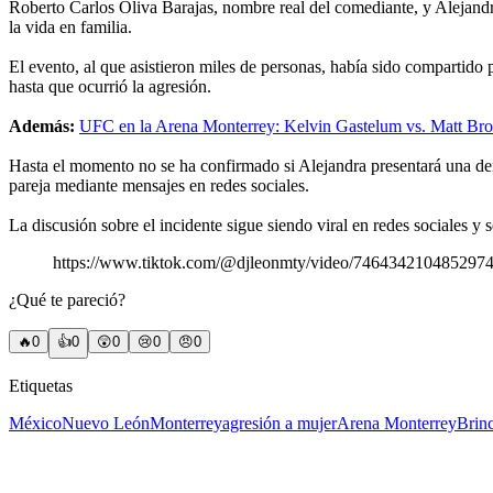
Roberto Carlos Oliva Barajas, nombre real del comediante, y Alejandra 
la vida en familia.
El evento, al que asistieron miles de personas, había sido compartido 
hasta que ocurrió la agresión.
Además:
UFC en la Arena Monterrey: Kelvin Gastelum vs. Matt Br
Hasta el momento no se ha confirmado si Alejandra presentará una den
pareja mediante mensajes en redes sociales.
La discusión sobre el incidente sigue siendo viral en redes sociales 
https://www.tiktok.com/@djleonmty/video/746434210485297
¿Qué te pareció?
🔥
0
👍
0
😲
0
😢
0
😠
0
Etiquetas
México
Nuevo León
Monterrey
agresión a mujer
Arena Monterrey
Brin