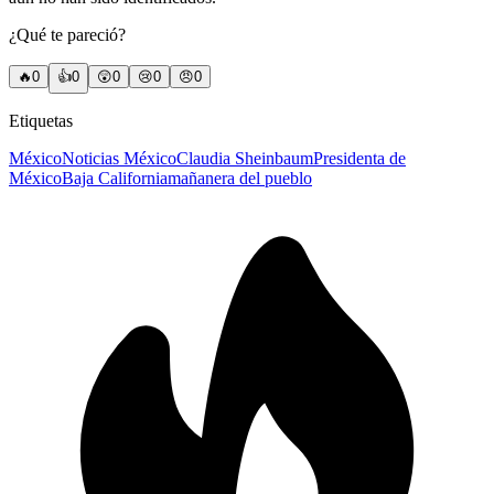
¿Qué te pareció?
🔥
0
👍
0
😲
0
😢
0
😠
0
Etiquetas
México
Noticias México
Claudia Sheinbaum
Presidenta de
México
Baja California
mañanera del pueblo