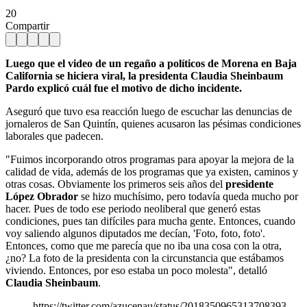
20
Compartir
Luego que el video de un regaño a políticos de Morena en Baja
California se hiciera viral, la presidenta Claudia Sheinbaum
Pardo explicó cuál fue el motivo de dicho incidente.
Aseguró que tuvo esa reacción luego de escuchar las denuncias de
jornaleros de San Quintín, quienes acusaron las pésimas condiciones
laborales que padecen.
"Fuimos incorporando otros programas para apoyar la mejora de la
calidad de vida, además de los programas que ya existen, caminos y
otras cosas. Obviamente los primeros seis años del
presidente
López Obrador
se hizo muchísimo, pero todavía queda mucho por
hacer. Pues de todo ese periodo neoliberal que generó estas
condiciones, pues tan difíciles para mucha gente. Entonces, cuando
voy saliendo algunos diputados me decían, 'Foto, foto, foto'.
Entonces, como que me parecía que no iba una cosa con la otra,
¿no? La foto de la presidenta con la circunstancia que estábamos
viviendo. Entonces, por eso estaba un poco molesta", detalló
Claudia Sheinbaum
.
https://twitter.com/azucenau/status/2018350965313708393