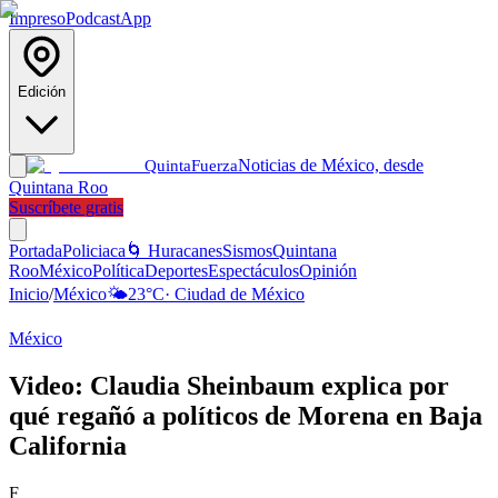
Impreso
Podcast
App
Edición
Noticias de México, desde
Quinta
Fuerza
Quintana Roo
Suscríbete gratis
Portada
Policiaca
🌀 Huracanes
Sismos
Quintana
Roo
México
Política
Deportes
Espectáculos
Opinión
Inicio
/
México
🌤️
23
°C
·
Ciudad de México
México
Video: Claudia Sheinbaum explica por
qué regañó a políticos de Morena en Baja
California
F