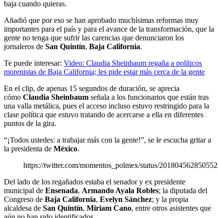
baja cuando quieras.
Añadió que por eso se han aprobado muchísimas reformas muy
importantes para el país y para el avance de la transformación, que la
gente no tenga que sufrir las carencias que denunciaron los
jornaleros de
San Quintín
,
Baja California
.
Te puede interesar:
Video: Claudia Sheinbaum regaña a políticos
morenistas de Baja California; les pide estar más cerca de la gente
En el clip, de apenas 15 segundos de duración, se aprecia
cómo
Claudia Sheinbaum
señala a los funcionarios que están tras
una valla metálica, pues el acceso incluso estuvo restringido para la
clase política que estuvo tratando de acercarse a ella en diferentes
puntos de la gira.
“¡Todos ustedes: a trabajar más con la gente!”, se le escucha gritar a
la presidenta de
México
.
https://twitter.com/momentos_polmex/status/20180456285055
Del lado de los regañados estaba el senador y ex presidente
municipal de
Ensenada
,
Armando Ayala Robles
; la diputada del
Congreso de
Baja California
,
Evelyn Sánchez
; y la propia
alcaldesa de
San Quintín
,
Miriam Cano
, entre otros asistentes que
aún no han sido identificados.