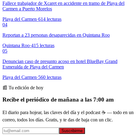
Fallece trabajador de Xcaret en accidente en tramo de Playa del
Carmen a Puerto Morelos
Playa del Carmen
·
614
lecturas
04
Reportan a 23 personas desaparecidas en Quintana Roo
Quintana Roo
·
415
lecturas
05
Denuncian caso de presunto acoso en hotel BlueBay Grand
Esmeralda de Playa del Carmen
Playa del Carmen
·
560
lecturas
📰 Tu edición de hoy
Recibe el periódico de mañana a las 7:00 am
El diario para hojear, las claves del día y el podcast ☕ — todo en un
correo, todos los días. Gratis, y te das de baja con un clic.
Suscribirme