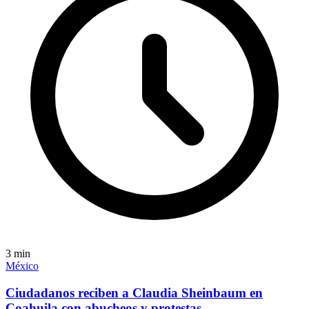
3
min
México
Ciudadanos reciben a Claudia Sheinbaum en
Coahuila con abucheos y protestas