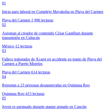
01
Inicia paro laboral en Complejo Mayakoba en Playa del Carmen
Playa del Carmen
·
1,996
lecturas
02
Asesinan al creador de contenido César Gastélum durante
transmisión en Culiacán
México
·
12
lecturas
03
Fallece trabajador de Xcaret en accidente en tramo de Playa del
Carmen a Puerto Morelos
Playa del Carmen
·
614
lecturas
04
Reportan a 23 personas desaparecidas en Quintana Roo
Quintana Roo
·
415
lecturas
05
Joven es asesinado durante ataque armado en Cancún