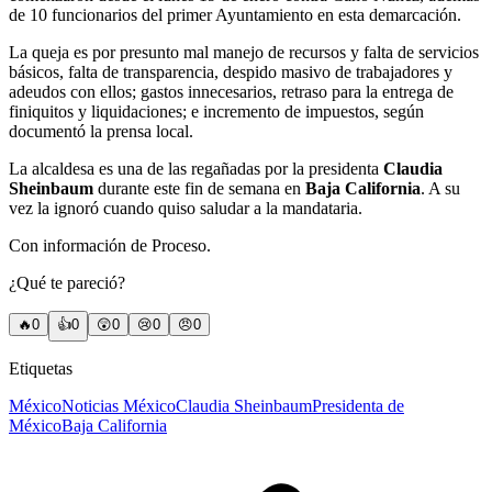
de 10 funcionarios del primer Ayuntamiento en esta demarcación.
La queja es por presunto mal manejo de recursos y falta de servicios
básicos, falta de transparencia, despido masivo de trabajadores y
adeudos con ellos; gastos innecesarios, retraso para la entrega de
finiquitos y liquidaciones; e incremento de impuestos, según
documentó la prensa local.
La alcaldesa es una de las regañadas por la presidenta
Claudia
Sheinbaum
durante este fin de semana en
Baja California
. A su
vez la ignoró cuando quiso saludar a la mandataria.
Con información de Proceso.
¿Qué te pareció?
🔥
0
👍
0
😲
0
😢
0
😠
0
Etiquetas
México
Noticias México
Claudia Sheinbaum
Presidenta de
México
Baja California