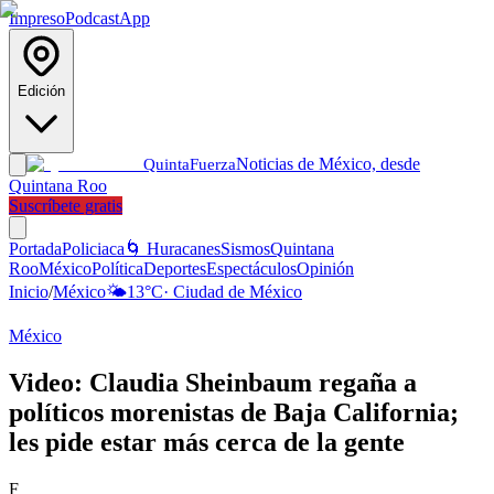
Impreso
Podcast
App
Edición
Noticias de México, desde
Quinta
Fuerza
Quintana Roo
Suscríbete gratis
Portada
Policiaca
🌀 Huracanes
Sismos
Quintana
Roo
México
Política
Deportes
Espectáculos
Opinión
Inicio
/
México
🌤️
13
°C
·
Ciudad de México
México
Video: Claudia Sheinbaum regaña a
políticos morenistas de Baja California;
les pide estar más cerca de la gente
F