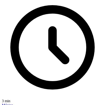
3
min