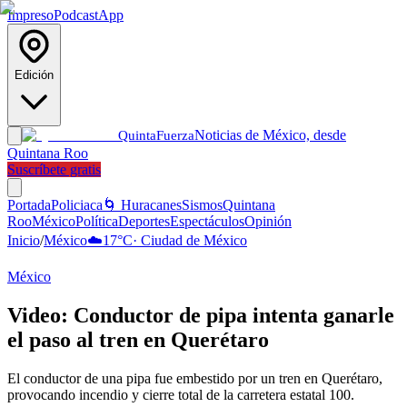
Impreso
Podcast
App
Edición
Noticias de México, desde
Quinta
Fuerza
Quintana Roo
Suscríbete gratis
Portada
Policiaca
🌀 Huracanes
Sismos
Quintana
Roo
México
Política
Deportes
Espectáculos
Opinión
Inicio
/
México
☁️
17
°C
·
Ciudad de México
México
Video: Conductor de pipa intenta ganarle
el paso al tren en Querétaro
El conductor de una pipa fue embestido por un tren en Querétaro,
provocando incendio y cierre total de la carretera estatal 100.