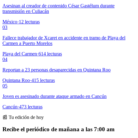
Asesinan al creador de contenido César Gastélum durante
transmisión en Culiacán
México
·
12
lecturas
03
Fallece trabajador de Xcaret en accidente en tramo de Playa del
Carmen a Puerto Morelos
Playa del Carmen
·
614
lecturas
04
Reportan a 23 personas desaparecidas en Quintana Roo
Quintana Roo
·
415
lecturas
05
Joven es asesinado durante ataque armado en Cancún
Cancún
·
473
lecturas
📰 Tu edición de hoy
Recibe el periódico de mañana a las 7:00 am