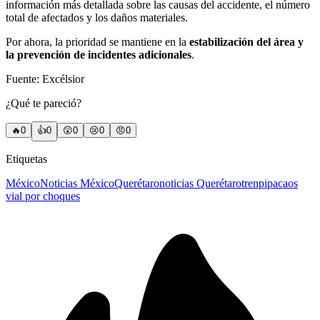
información más detallada sobre las causas del accidente, el número
total de afectados y los daños materiales.
Por ahora, la prioridad se mantiene en la
estabilización del área y
la prevención de incidentes adicionales
.
Fuente: Excélsior
¿Qué te pareció?
🔥
0
👍
0
😲
0
😢
0
😠
0
Etiquetas
México
Noticias México
Querétaro
noticias Querétaro
tren
pipa
caos
vial por choques