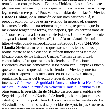
reunión con congresistas de
Estados Unidos
, a los que les quiere
plantear una reforma migratoria que permita a los mexicanos trabajar
legalmente en ese país. "Pues vamos a hablar de la relación
México-
Estados Unidos
, de la situación de nuestros paisanos allá, la
preocupación por lo que están viviendo, la necesidad, siempre
hablamos de ello, de una reforma migratoria que permita que los
mexicanos tengan una forma, con papeles, que les permita trabajar
allá, porque ayuda a la economía de Estados Unidos y obviamente
apoya a las familias de México", indicó la mandataria federal.
https://twitter.com/Pajaropolitico/status/1950561578572447966
Claudia Sheinbaum
remarcó que esos son los temas de los que
normalmente se habla cuando se reúnen funcionarios tanto de
México como de los Estados Unidos. "Temas de seguridad,
comerciales, sobre qué estamos haciendo, con Relaciones
Exteriores, ayer me comentaron si los podía ver. Siempre es bueno
que se conozca lo que estamos haciendo en
México
y nuestra
posición de apoyo a los mexicanos en los
Estados Unidos
",
puntualizó la titular del Ejecutivo federal. Te puede
interesar:
Gabinete de Seguridad informará sobre Irma Hernández,
maestra jubilada que murió en Veracruz: Claudia Sheinbaum
En
otras temas, la
presidenta de México
destacó que el gabinete de
Seguridad y el Centro Nacional de Inteligencia trabajan en nuevas
estrategias a fin de poder brindarles respuestas a las familias de los
43 estudiantes normalistas desaparecidos de Ayotzinapa, Guerrero,
tema que sigue sin aclararse luego de varios años.