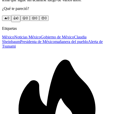
¿Qué te pareció?
🔥
0
👍
0
😲
0
😢
0
😠
0
Etiquetas
México
Noticias México
Gobierno de México
Claudia
Sheinbaum
Presidenta de México
mañanera del pueblo
Alerta de
Tsunami