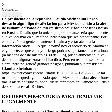
2
Compartir
La presidenta de la república Claudia Sheinbaum Pardo
descartó algún tipo de afectación para México debido a la alerta
de tsunami derivada del fuerte sismo ocurrido hace unas horas
en Rusia.
Detalló que lo único que podría darse sería que aumente
el nivel del mar en el Pacífico, pero nada que sea preocupante. Por
ello, invitó a la gente a mantener la calma y estar atenta a la
información oficial. "Lo que informó hoy el secretario de Marina en
el gabinete, es que el mayor riesgo podría ser justamente a esta hora
(la mañana de este miércoles 30 de julio), puede aumentar el nivel
del mar en algunas zonas del Pacífico. Pero en realidad se hizo la
alerta, pero no generó grandes riesgos", puntualizó la presidenta
Claudia Sheinbaum
.
https://twitter.com/azucenau/status/1950565202417926486 De tal
manera que queda garantizado que en México no habrá afectaciones
tras la alerta de tsunami por el fuerte terremoto en Kamchatka, Rusia
de 8.8 en la escala Richter.
REFORMA MIGRATORIA PARA TRABAJAR
LEGALMENTE
Por otro lado, la presidenta
Claudia Sheinbaum
habló de su