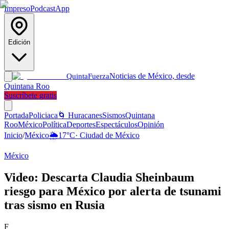
Impreso
Podcast
App
Edición
Noticias de México, desde
Quinta
Fuerza
Quintana Roo
Suscríbete gratis
Portada
Policiaca
🌀 Huracanes
Sismos
Quintana
Roo
México
Política
Deportes
Espectáculos
Opinión
Inicio
/
México
🌦️
17
°C
·
Ciudad de México
México
Video: Descarta Claudia Sheinbaum
riesgo para México por alerta de tsunami
tras sismo en Rusia
F