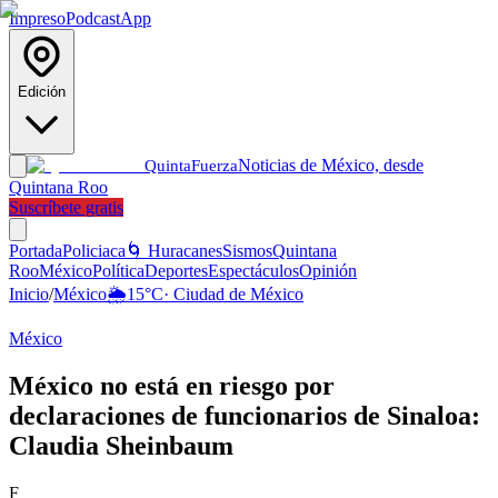
Impreso
Podcast
App
Edición
Noticias de México, desde
Quinta
Fuerza
Quintana Roo
Suscríbete gratis
Portada
Policiaca
🌀 Huracanes
Sismos
Quintana
Roo
México
Política
Deportes
Espectáculos
Opinión
Inicio
/
México
🌦️
15
°C
·
Ciudad de México
México
México no está en riesgo por
declaraciones de funcionarios de Sinaloa:
Claudia Sheinbaum
F