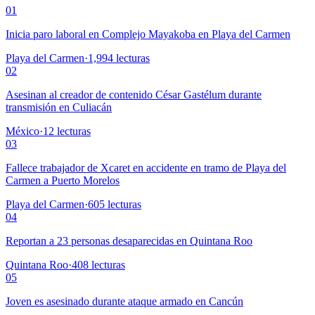
01
Inicia paro laboral en Complejo Mayakoba en Playa del Carmen
Playa del Carmen
·
1,994
lecturas
02
Asesinan al creador de contenido César Gastélum durante
transmisión en Culiacán
México
·
12
lecturas
03
Fallece trabajador de Xcaret en accidente en tramo de Playa del
Carmen a Puerto Morelos
Playa del Carmen
·
605
lecturas
04
Reportan a 23 personas desaparecidas en Quintana Roo
Quintana Roo
·
408
lecturas
05
Joven es asesinado durante ataque armado en Cancún