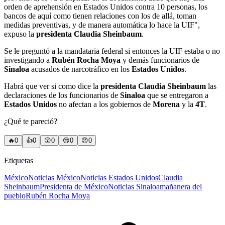
orden de aprehensión en Estados Unidos contra 10 personas, los
bancos de aquí como tienen relaciones con los de allá, toman
medidas preventivas, y de manera automática lo hace la UIF",
expuso la
presidenta Claudia Sheinbaum
.
Se le preguntó a la mandataria federal si entonces la UIF estaba o no
investigando a
Rubén Rocha Moya
y demás funcionarios de
Sinaloa
acusados de narcotráfico en los
Estados Unidos
.
Habrá que ver si como dice la
presidenta Claudia Sheinbaum
las
declaraciones de los funcionarios de
Sinaloa
que se entregaron a
Estados Unidos
no afectan a los gobiernos de
Morena
y la
4T
.
¿Qué te pareció?
🔥
0
👍
0
😲
0
😢
0
😠
0
Etiquetas
México
Noticias México
Noticias Estados Unidos
Claudia
Sheinbaum
Presidenta de México
Noticias Sinaloa
mañanera del
pueblo
Rubén Rocha Moya