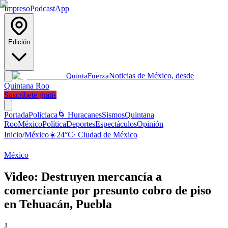
Impreso
Podcast
App
Edición
Noticias de México, desde
Quinta
Fuerza
Quintana Roo
Suscríbete gratis
Portada
Policiaca
🌀 Huracanes
Sismos
Quintana
Roo
México
Política
Deportes
Espectáculos
Opinión
Inicio
/
México
☀️
24
°C
·
Ciudad de México
México
Video: Destruyen mercancía a
comerciante por presunto cobro de piso
en Tehuacán, Puebla
J