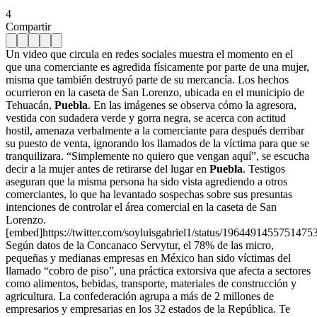
4
Compartir
Un video que circula en redes sociales muestra el momento en el
que una comerciante es agredida físicamente por parte de una mujer,
misma que también destruyó parte de su mercancía. Los hechos
ocurrieron en la caseta de San Lorenzo, ubicada en el municipio de
Tehuacán,
Puebla
. En las imágenes se observa cómo la agresora,
vestida con sudadera verde y gorra negra, se acerca con actitud
hostil, amenaza verbalmente a la comerciante para después derribar
su puesto de venta, ignorando los llamados de la víctima para que se
tranquilizara. “Simplemente no quiero que vengan aquí”, se escucha
decir a la mujer antes de retirarse del lugar en
Puebla
. Testigos
aseguran que la misma persona ha sido vista agrediendo a otros
comerciantes, lo que ha levantado sospechas sobre sus presuntas
intenciones de controlar el área comercial en la caseta de San
Lorenzo.
[embed]https://twitter.com/soyluisgabriel1/status/196449145575147
Según datos de la Concanaco Servytur, el 78% de las micro,
pequeñas y medianas empresas en México han sido víctimas del
llamado “cobro de piso”, una práctica extorsiva que afecta a sectores
como alimentos, bebidas, transporte, materiales de construcción y
agricultura. La confederación agrupa a más de 2 millones de
empresarios y empresarias en los 32 estados de la República. Te