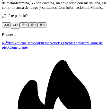
de metanfetamina, 55 con cocaína, un envoltorio con marihuana, así
como un arma de fuego y cartuchos. Con información de Milenio.
¿Qué te pareció?
🔥
0
👍
0
😲
0
😢
0
😠
0
Etiquetas
México
Noticias México
Puebla
Noticias Puebla
Tehuacán
Cobro de
piso
Comerciante