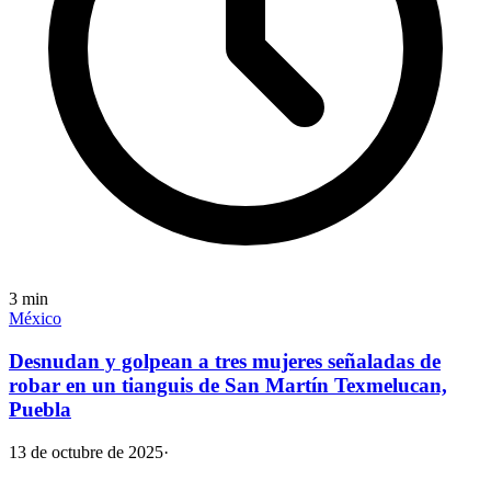
3
min
México
Desnudan y golpean a tres mujeres señaladas de
robar en un tianguis de San Martín Texmelucan,
Puebla
13 de octubre de 2025
·