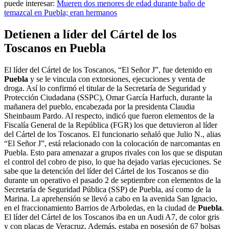
puede interesar:
Mueren dos menores de edad durante baño de
temazcal en Puebla; eran hermanos
Detienen a líder del Cártel de los
Toscanos en Puebla
El líder del Cártel de los Toscanos, “El Señor J”, fue detenido en
Puebla
y se le vincula con extorsiones, ejecuciones y venta de
droga. Así lo confirmó el titular de la Secretaría de Seguridad y
Protección Ciudadana (SSPC), Omar García Harfuch, durante la
mañanera del pueblo, encabezada por la presidenta Claudia
Sheinbaum Pardo. Al respecto, indicó que fueron elementos de la
Fiscalía General de la República (FGR) los que detuvieron al líder
del Cártel de los Toscanos. El funcionario señaló que Julio N., alias
“El Señor J”, está relacionado con la colocación de narcomantas en
Puebla. Esto para amenazar a grupos rivales con los que se disputan
el control del cobro de piso, lo que ha dejado varias ejecuciones. Se
sabe que la detención del líder del Cártel de los Toscanos se dio
durante un operativo el pasado 2 de septiembre con elementos de la
Secretaría de Seguridad Pública (SSP) de Puebla, así como de la
Marina. La aprehensión se llevó a cabo en la avenida San Ignacio,
en el fraccionamiento Barrios de Arboledas, en la ciudad de
Puebla
.
El líder del Cártel de los Toscanos iba en un Audi A7, de color gris
y con placas de Veracruz. Además, estaba en posesión de 67 bolsas