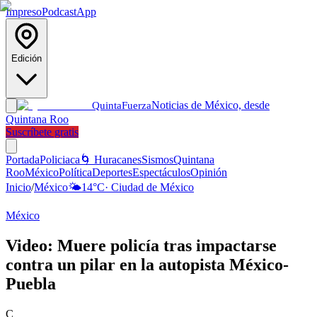
Impreso
Podcast
App
Edición
Noticias de México, desde
Quinta
Fuerza
Quintana Roo
Suscríbete gratis
Portada
Policiaca
🌀 Huracanes
Sismos
Quintana
Roo
México
Política
Deportes
Espectáculos
Opinión
Inicio
/
México
🌤️
14
°C
·
Ciudad de México
México
Video: Muere policía tras impactarse
contra un pilar en la autopista México-
Puebla
C