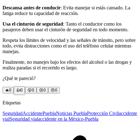
Descansa antes de conducir
: Evita manejar si estás cansado. La
fatiga reduce tu capacidad de reacción.
Usa el cinturón de seguridad
: Tanto el conductor como los
pasajeros deben usar el cinturón de seguridad en todo momento.
Respeta los límites de velocidad y las señales de tránsito, pero sobre
todo, evita distracciones como el uso del teléfono celular mientras
manejas.
Finalmente, no manejes bajo los efectos del alcohol o las drogas y
realiza paradas si el recorrido es largo.
¿Qué te pareció?
🔥
0
👍
0
😲
0
😢
0
😠
0
Etiquetas
Seguridad
Accidente
Puebla
Noticias Puebla
Protección Civil
accidente
vial
Seguridad vial
accidente en la México-Puebla