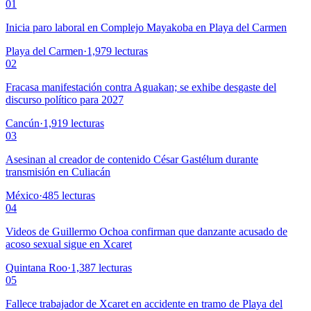
01
Inicia paro laboral en Complejo Mayakoba en Playa del Carmen
Playa del Carmen
·
1,979
lecturas
02
Fracasa manifestación contra Aguakan; se exhibe desgaste del
discurso político para 2027
Cancún
·
1,919
lecturas
03
Asesinan al creador de contenido César Gastélum durante
transmisión en Culiacán
México
·
485
lecturas
04
Videos de Guillermo Ochoa confirman que danzante acusado de
acoso sexual sigue en Xcaret
Quintana Roo
·
1,387
lecturas
05
Fallece trabajador de Xcaret en accidente en tramo de Playa del