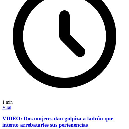
1
min
Viral
VIDEO: Dos mujeres dan golpiza a ladrón que
intentó arrebatarles sus pertenencias