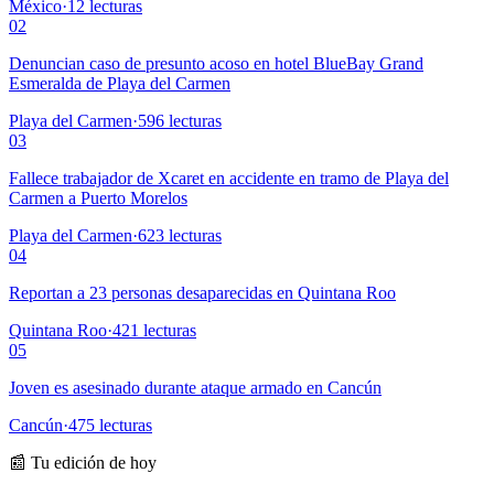
México
·
12
lecturas
02
Denuncian caso de presunto acoso en hotel BlueBay Grand
Esmeralda de Playa del Carmen
Playa del Carmen
·
596
lecturas
03
Fallece trabajador de Xcaret en accidente en tramo de Playa del
Carmen a Puerto Morelos
Playa del Carmen
·
623
lecturas
04
Reportan a 23 personas desaparecidas en Quintana Roo
Quintana Roo
·
421
lecturas
05
Joven es asesinado durante ataque armado en Cancún
Cancún
·
475
lecturas
📰 Tu edición de hoy