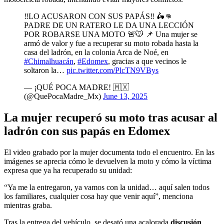
‼LO ACUSARON CON SUS PAPÁS‼ 🛵👊
PADRE DE UN RATERO LE DA UNA LECCIÓN
POR ROBARSE UNA MOTO 🚨🐭 📌 Una mujer se
armó de valor y fue a recuperar su moto robada hasta la
casa del ladrón, en la colonia Arca de Noé, en
#Chimalhuacán
,
#Edomex
, gracias a que vecinos le
soltaron la…
pic.twitter.com/PlcTN9VBys
— ¡QUÉ POCA MADRE! 🇲🇽
(@QuePocaMadre_Mx)
June 13, 2025
La mujer recuperó su moto tras acusar al
ladrón con sus papás en Edomex
El video grabado por la mujer documenta todo el encuentro. En las
imágenes se aprecia cómo le devuelven la moto y cómo la víctima
expresa que ya ha recuperado su unidad:
“Ya me la entregaron, ya vamos con la unidad… aquí salen todos
los familiares, cualquier cosa hay que venir aquí”, menciona
mientras graba.
Tras la entrega del vehículo, se desató una acalorada
discusión