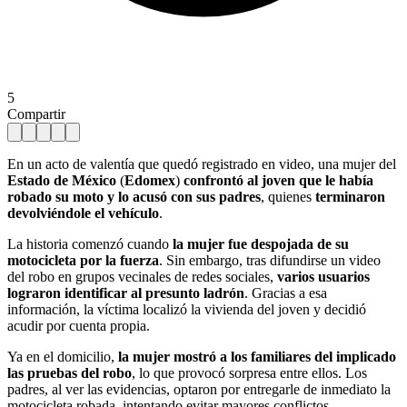
5
Compartir
En un acto de valentía que quedó registrado en video, una mujer del
Estado de México
(
Edomex
)
confrontó al joven que le había
robado su moto y lo acusó con sus padres
, quienes
terminaron
devolviéndole el vehículo
.
La historia comenzó cuando
la mujer fue despojada de su
motocicleta por la fuerza
. Sin embargo, tras difundirse un video
del robo en grupos vecinales de redes sociales,
varios usuarios
lograron identificar al presunto ladrón
. Gracias a esa
información, la víctima localizó la vivienda del joven y decidió
acudir por cuenta propia.
Ya en el domicilio,
la mujer mostró a los familiares del implicado
las pruebas del robo
, lo que provocó sorpresa entre ellos. Los
padres, al ver las evidencias, optaron por entregarle de inmediato la
motocicleta robada, intentando evitar mayores conflictos.