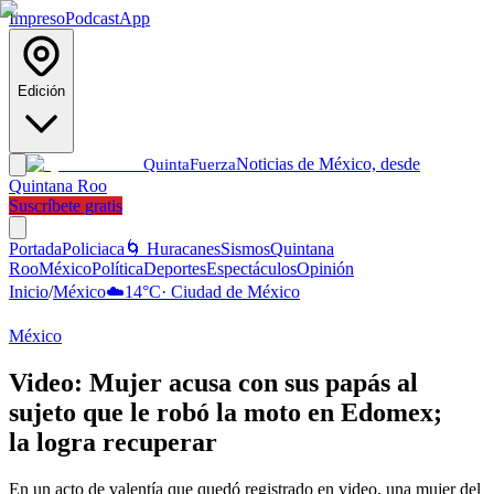
Impreso
Podcast
App
Edición
Noticias de México, desde
Quinta
Fuerza
Quintana Roo
Suscríbete gratis
Portada
Policiaca
🌀 Huracanes
Sismos
Quintana
Roo
México
Política
Deportes
Espectáculos
Opinión
Inicio
/
México
☁️
14
°C
·
Ciudad de México
México
Video: Mujer acusa con sus papás al
sujeto que le robó la moto en Edomex;
la logra recuperar
En un acto de valentía que quedó registrado en video, una mujer del