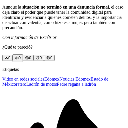
Aunque la
situación no terminó en una denuncia formal
, el caso
deja claro el poder que puede tener la comunidad digital para
identificar y evidenciar a quienes cometen delitos, y la importancia
de actuar con valentía, como hizo esta mujer, pero también con
precaución.
Con información de Excélsior
¿Qué te pareció?
🔥
0
👍
0
😲
0
😢
0
😠
0
Etiquetas
Video en redes sociales
Edomex
Noticias Edomex
Estado de
México
ratero
Ladrón de motos
Padre regaña a ladrón