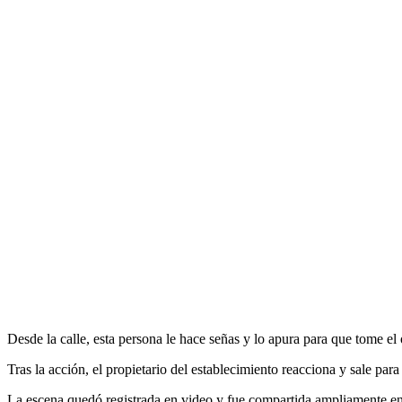
Desde la calle, esta persona le hace señas y lo apura para que tome el 
Tras la acción, el propietario del establecimiento reacciona y sale par
La escena quedó registrada en video y fue compartida ampliamente en d