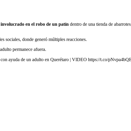
nvolucrado en el robo de un patín
dentro de una tienda de abarrote
des sociales, donde generó múltiples reacciones.
l adulto permanece afuera.
n con ayuda de un adulto en Querétaro | VIDEO https://t.co/pNvpa4bQ