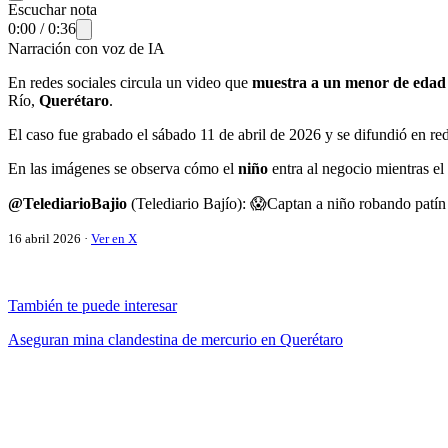
Escuchar nota
0:00
/
0:36
Narración con voz de IA
En redes sociales circula un video que
muestra a un menor de edad i
Río,
Querétaro
.
El caso fue grabado el sábado 11 de abril de 2026 y se difundió en re
En las imágenes se observa cómo el
niño
entra al negocio mientras e
@TelediarioBajio
(Telediario Bajío): 😱Captan a niño robando patí
16 abril 2026 ·
Ver en X
También te puede interesar
Aseguran mina clandestina de mercurio en Querétaro