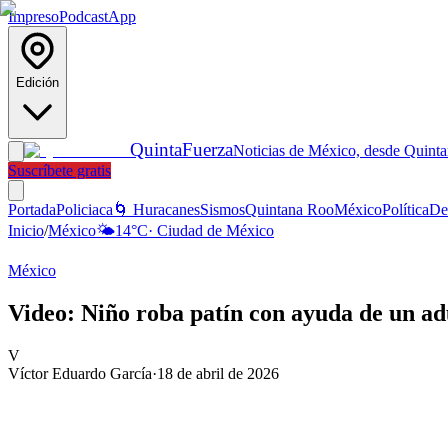
Impreso
Podcast
App
Edición
Quinta
Fuerza
Noticias de México, desde Quint
Suscríbete gratis
Portada
Policiaca
🌀 Huracanes
Sismos
Quintana Roo
México
Política
De
Inicio
/
México
🌤️
14
°C
·
Ciudad de México
México
Video: Niño roba patín con ayuda de un ad
V
Víctor Eduardo García
·
18 de abril de 2026