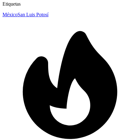
Etiquetas
México
San Luis Potosí