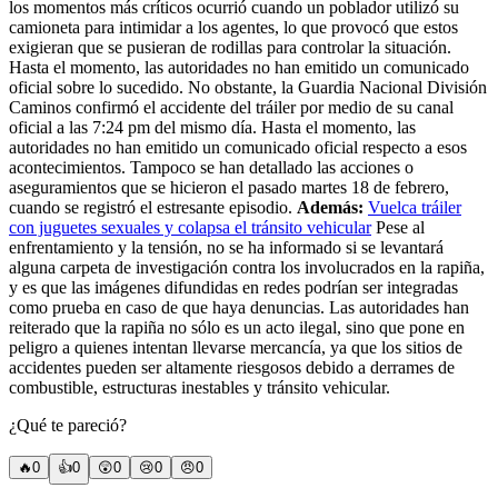
los momentos más críticos ocurrió cuando un poblador utilizó su
camioneta para intimidar a los agentes, lo que provocó que estos
exigieran que se pusieran de rodillas para controlar la situación.
Hasta el momento, las autoridades no han emitido un comunicado
oficial sobre lo sucedido. No obstante, la Guardia Nacional División
Caminos confirmó el accidente del tráiler por medio de su canal
oficial a las 7:24 pm del mismo día. Hasta el momento, las
autoridades no han emitido un comunicado oficial respecto a esos
acontecimientos. Tampoco se han detallado las acciones o
aseguramientos que se hicieron el pasado martes 18 de febrero,
cuando se registró el estresante episodio.
Además:
Vuelca tráiler
con juguetes sexuales y colapsa el tránsito vehicular
Pese al
enfrentamiento y la tensión, no se ha informado si se levantará
alguna carpeta de investigación contra los involucrados en la rapiña,
y es que las imágenes difundidas en redes podrían ser integradas
como prueba en caso de que haya denuncias. Las autoridades han
reiterado que la rapiña no sólo es un acto ilegal, sino que pone en
peligro a quienes intentan llevarse mercancía, ya que los sitios de
accidentes pueden ser altamente riesgosos debido a derrames de
combustible, estructuras inestables y tránsito vehicular.
¿Qué te pareció?
🔥
0
👍
0
😲
0
😢
0
😠
0