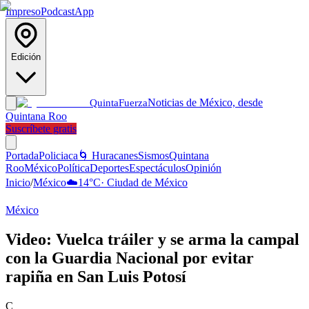
Impreso
Podcast
App
Edición
Noticias de México, desde
Quinta
Fuerza
Quintana Roo
Suscríbete gratis
Portada
Policiaca
🌀 Huracanes
Sismos
Quintana
Roo
México
Política
Deportes
Espectáculos
Opinión
Inicio
/
México
☁️
14
°C
·
Ciudad de México
México
Video: Vuelca tráiler y se arma la campal
con la Guardia Nacional por evitar
rapiña en San Luis Potosí
C