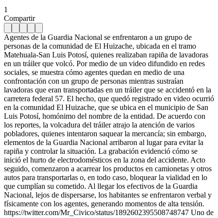
1
Compartir
Agentes de la Guardia Nacional se enfrentaron a un grupo de
personas de la comunidad de El Huizache, ubicada en el tramo
Matehuala-San Luis Potosí, quienes realizaban rapiña de lavadoras
en un tráiler que volcó. Por medio de un video difundido en redes
sociales, se muestra cómo agentes quedan en medio de una
confrontación con un grupo de personas mientras sustraían
lavadoras que eran transportadas en un tráiler que se accidentó en la
carretera federal 57. El hecho, que quedó registrado en video ocurrió
en la comunidad El Huizache, que se ubica en el municipio de San
Luis Potosí, homónimo del nombre de la entidad. De acuerdo con
los reportes, la volcadura del tráiler atrajo la atención de varios
pobladores, quienes intentaron saquear la mercancía; sin embargo,
elementos de la Guardia Nacional arribaron al lugar para evitar la
rapiña y controlar la situación. La grabación evidenció cómo se
inició el hurto de electrodomésticos en la zona del accidente. Acto
seguido, comenzaron a acarrear los productos en camionetas y otros
autos para transportarlas o, en todo caso, bloquear la vialidad en lo
que cumplían su cometido. Al llegar los efectivos de la Guardia
Nacional, lejos de dispersarse, los habitantes se enfrentaron verbal y
físicamente con los agentes, generando momentos de alta tensión.
https://twitter.com/Mr_Civico/status/1892602395508748747 Uno de