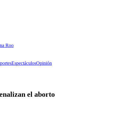
ana Roo
portes
Espectáculos
Opinión
enalizan el aborto