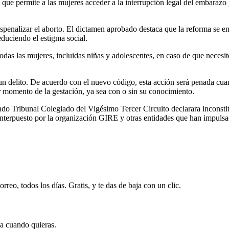
que permite a las mujeres acceder a la interrupción legal del embarazo
enalizar el aborto. El dictamen aprobado destaca que la reforma se enm
duciendo el estigma social.
todas las mujeres, incluidas niñas y adolescentes, en caso de que neces
un delito. De acuerdo con el nuevo código, esta acción será penada cua
r momento de la gestación, ya sea con o sin su conocimiento.
do Tribunal Colegiado del Vigésimo Tercer Circuito declarara inconstitu
nterpuesto por la organización GIRE y otras entidades que han impulsado
rreo, todos los días. Gratis, y te das de baja con un clic.
ja cuando quieras.