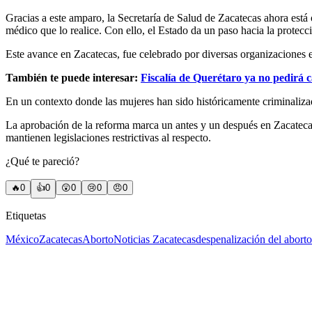
Gracias a este amparo, la Secretaría de Salud de Zacatecas ahora está o
médico que lo realice. Con ello, el Estado da un paso hacia la protecc
Este avance en Zacatecas, fue celebrado por diversas organizaciones en
También te puede interesar:
Fiscalía de Querétaro ya no pedirá 
En un contexto donde las mujeres han sido históricamente criminalizad
La aprobación de la reforma marca un antes y un después en Zacatecas
mantienen legislaciones restrictivas al respecto.
¿Qué te pareció?
🔥
0
👍
0
😲
0
😢
0
😠
0
Etiquetas
México
Zacatecas
Aborto
Noticias Zacatecas
despenalización del aborto