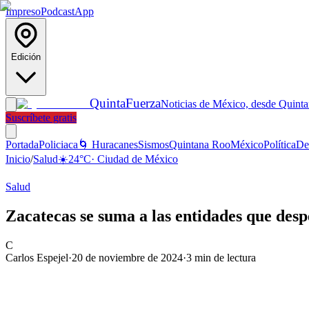
Impreso
Podcast
App
Edición
Quinta
Fuerza
Noticias de México, desde Quint
Suscríbete gratis
Portada
Policiaca
🌀 Huracanes
Sismos
Quintana Roo
México
Política
De
Inicio
/
Salud
☀️
24
°C
·
Ciudad de México
Salud
Zacatecas se suma a las entidades que desp
C
Carlos Espejel
·
20 de noviembre de 2024
·
3
min de lectura