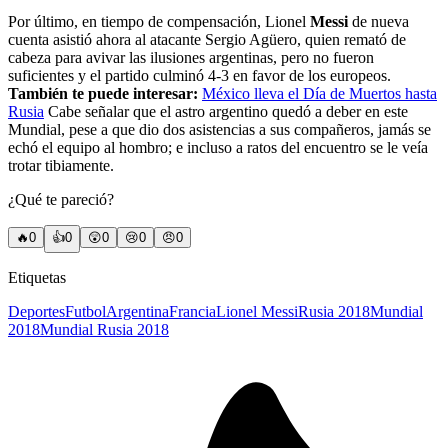
Por último, en tiempo de compensación, Lionel
Messi
de nueva
cuenta asistió ahora al atacante Sergio Agüero, quien remató de
cabeza para avivar las ilusiones argentinas, pero no fueron
suficientes y el partido culminó 4-3 en favor de los europeos.
También te puede interesar:
México lleva el Día de Muertos hasta
Rusia
Cabe señalar que el astro argentino quedó a deber en este
Mundial, pese a que dio dos asistencias a sus compañeros, jamás se
echó el equipo al hombro; e incluso a ratos del encuentro se le veía
trotar tibiamente.
¿Qué te pareció?
🔥
0
👍
0
😲
0
😢
0
😠
0
Etiquetas
Deportes
Futbol
Argentina
Francia
Lionel Messi
Rusia 2018
Mundial
2018
Mundial Rusia 2018