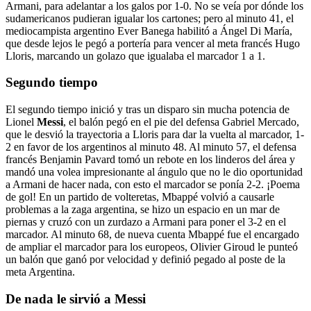
Armani, para adelantar a los galos por 1-0. No se veía por dónde los
sudamericanos pudieran igualar los cartones; pero al minuto 41, el
mediocampista argentino Ever Banega habilitó a Ángel Di María,
que desde lejos le pegó a portería para vencer al meta francés Hugo
Lloris, marcando un golazo que igualaba el marcador 1 a 1.
Segundo tiempo
El segundo tiempo inició y tras un disparo sin mucha potencia de
Lionel
Messi
, el balón pegó en el pie del defensa Gabriel Mercado,
que le desvió la trayectoria a Lloris para dar la vuelta al marcador, 1-
2 en favor de los argentinos al minuto 48. Al minuto 57, el defensa
francés Benjamin Pavard tomó un rebote en los linderos del área y
mandó una volea impresionante al ángulo que no le dio oportunidad
a Armani de hacer nada, con esto el marcador se ponía 2-2. ¡Poema
de gol! En un partido de volteretas, Mbappé volvió a causarle
problemas a la zaga argentina, se hizo un espacio en un mar de
piernas y cruzó con un zurdazo a Armani para poner el 3-2 en el
marcador. Al minuto 68, de nueva cuenta Mbappé fue el encargado
de ampliar el marcador para los europeos, Olivier Giroud le punteó
un balón que ganó por velocidad y definió pegado al poste de la
meta Argentina.
De nada le sirvió a Messi