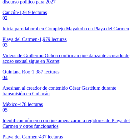
discurso político para 2027
Cancún
·
1,919
lecturas
02
Inicia paro laboral en Complejo Mayakoba en Playa del Carmen
Playa del Carmen
·
1,979
lecturas
03
Videos de Guillermo Ochoa confirman que danzante acusado de
acoso sexual sigue en Xcaret
Quintana Roo
·
1,387
lecturas
04
Asesinan al creador de contenido César Gastélum durante
transmisión en Culiacán
México
·
478
lecturas
05
Identifican número con que amenazaron a regidores de Playa del
Carmen y otros funcionarios
Playa del Carmen
·
437
lecturas