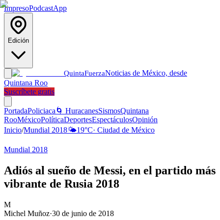
Impreso
Podcast
App
Edición
Noticias de México, desde
Quinta
Fuerza
Quintana Roo
Suscríbete gratis
Portada
Policiaca
🌀 Huracanes
Sismos
Quintana
Roo
México
Política
Deportes
Espectáculos
Opinión
Inicio
/
Mundial 2018
🌤️
19
°C
·
Ciudad de México
Mundial 2018
Adiós al sueño de Messi, en el partido más
vibrante de Rusia 2018
M
Michel Muñoz
·
30 de junio de 2018