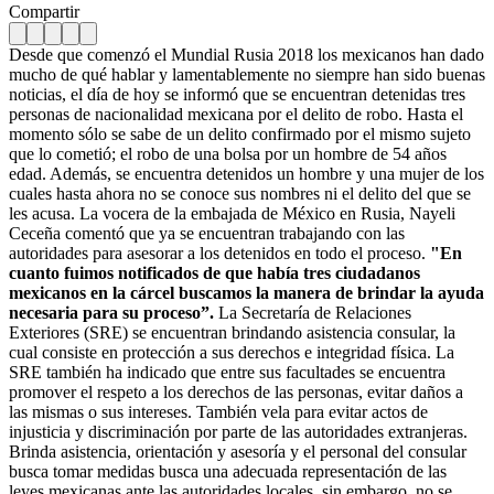
Compartir
Desde que comenzó el Mundial Rusia 2018 los mexicanos han dado
mucho de qué hablar y lamentablemente no siempre han sido buenas
noticias, el día de hoy se informó que se encuentran detenidas tres
personas de nacionalidad mexicana por el delito de robo. Hasta el
momento sólo se sabe de un delito confirmado por el mismo sujeto
que lo cometió; el robo de una bolsa por un hombre de 54 años
edad. Además, se encuentra detenidos un hombre y una mujer de los
cuales hasta ahora no se conoce sus nombres ni el delito del que se
les acusa. La vocera de la embajada de México en Rusia, Nayeli
Ceceña comentó que ya se encuentran trabajando con las
autoridades para asesorar a los detenidos en todo el proceso.
"En
cuanto fuimos notificados de que había tres ciudadanos
mexicanos en la cárcel buscamos la manera de brindar la ayuda
necesaria para su proceso”.
La Secretaría de Relaciones
Exteriores (SRE) se encuentran brindando asistencia consular, la
cual consiste en protección a sus derechos e integridad física. La
SRE también ha indicado que entre sus facultades se encuentra
promover el respeto a los derechos de las personas, evitar daños a
las mismas o sus intereses. También vela para evitar actos de
injusticia y discriminación por parte de las autoridades extranjeras.
Brinda asistencia, orientación y asesoría y el personal del consular
busca tomar medidas busca una adecuada representación de las
leyes mexicanas ante las autoridades locales, sin embargo, no se