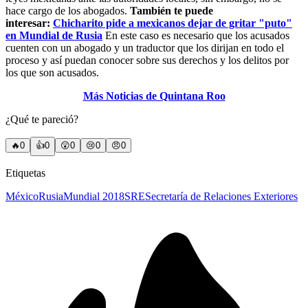
hace cargo de los abogados.
También te puede
interesar:
Chicharito pide a mexicanos dejar de gritar "puto"
en Mundial de Rusia
En este caso es necesario que los acusados
cuenten con un abogado y un traductor que los dirijan en todo el
proceso y así puedan conocer sobre sus derechos y los delitos por
los que son acusados.
Más Noticias de Quintana Roo
¿Qué te pareció?
🔥
0
👍
0
😲
0
😢
0
😠
0
Etiquetas
México
Rusia
Mundial 2018
SRE
Secretaría de Relaciones Exteriores