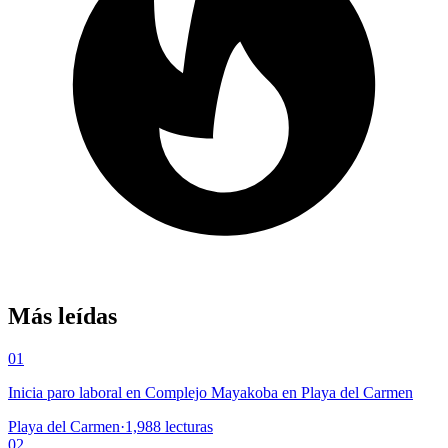
Más leídas
01
Inicia paro laboral en Complejo Mayakoba en Playa del Carmen
Playa del Carmen
·
1,988
lecturas
02