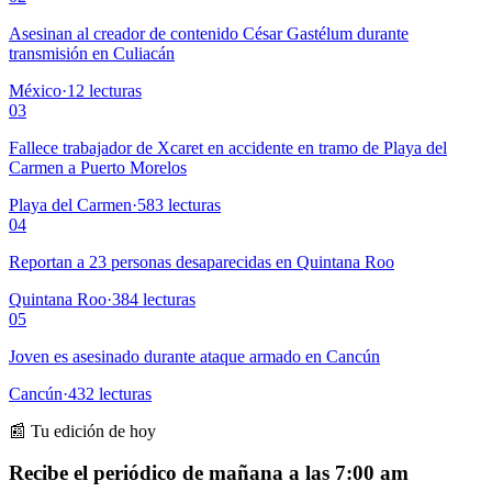
Asesinan al creador de contenido César Gastélum durante
transmisión en Culiacán
México
·
12
lecturas
03
Fallece trabajador de Xcaret en accidente en tramo de Playa del
Carmen a Puerto Morelos
Playa del Carmen
·
583
lecturas
04
Reportan a 23 personas desaparecidas en Quintana Roo
Quintana Roo
·
384
lecturas
05
Joven es asesinado durante ataque armado en Cancún
Cancún
·
432
lecturas
📰 Tu edición de hoy
Recibe el periódico de mañana a las 7:00 am