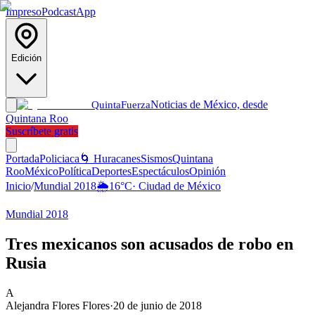
Impreso
Podcast
App
Edición
Noticias de México, desde
Quinta
Fuerza
Quintana Roo
Suscríbete gratis
Portada
Policiaca
🌀 Huracanes
Sismos
Quintana
Roo
México
Política
Deportes
Espectáculos
Opinión
Inicio
/
Mundial 2018
🌦️
16
°C
·
Ciudad de México
Mundial 2018
Tres mexicanos son acusados de robo en
Rusia
A
Alejandra Flores Flores
·
20 de junio de 2018