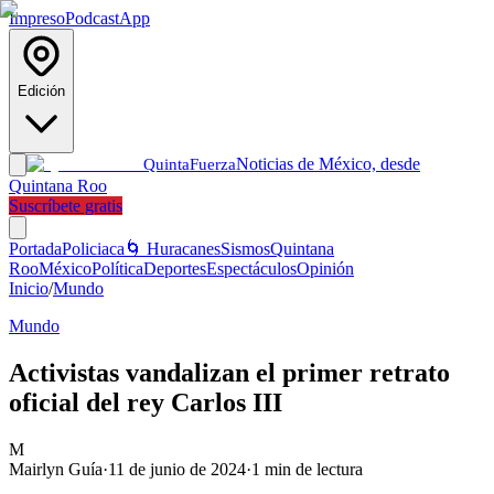
Impreso
Podcast
App
Edición
Noticias de México, desde
Quinta
Fuerza
Quintana Roo
Suscríbete gratis
Portada
Policiaca
🌀 Huracanes
Sismos
Quintana
Roo
México
Política
Deportes
Espectáculos
Opinión
Inicio
/
Mundo
Mundo
Activistas vandalizan el primer retrato
oficial del rey Carlos III
M
Mairlyn Guía
·
11 de junio de 2024
·
1
min de lectura