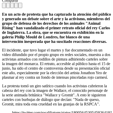
Compartir
En un acto de protesta que ha capturado la atención del público
y generado un debate sobre el arte y la activismo, miembros del
grupo de defensa de los derechos de los animales "Animal
Rising" han vandalizado el primer retrato oficial del rey Carlos
de Inglaterra. La obra, que se encuentra en exhibición en la
galería Philip Mould de Londres, fue blanco de una
intervención inesperada que ha suscitado reacciones diversas.
El incidente, que tuvo lugar el martes y fue documentado en un
video difundido por el propio grupo en redes sociales, muestra a dos
activistas armados con rodillos de pintura adhiriendo carteles sobre
la imagen del monarca. El retrato, accesible al público hasta el 15 de
junio, ha sido el centro de controversia desde su presentación oficial
este año, especialmente por la elección del artista Jonathon Yeo de
plasmar al rey contra un fondo de intensas pinceladas rojo carmesí.
La protesta tomó un giro satírico cuando los activistas cubrieron la
cabeza del rey con la imagen de Wallace, el conocido personaje de
la serie animada británica "Wallace y Gromit". A esto le siguieron
carteles con burbujas de diálogo que decían: "Nada de queso,
Gromit, mira toda esta crueldad en las granjas de la RSPCA".
https://twitter.com/rosaliliatorrs/status/1800564530545926419?