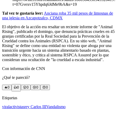
t=07Gvexv15Yhpdq6JdMe9bA&s=19
Tal vez te gustaría leer:
Anciana roba 35 mil pesos de limosnas de
una iglesia en Azcapotzalco, CDMX
El objetivo de la acción era resaltar un reciente informe de "Animal
Rising", publicado el domingo, que denuncia prácticas crueles en 45
granjas certificadas por la Real Sociedad para la Prevención de la
Crueldad contra los Animales (RSPCA). En su sitio web, "Animal
Rising" se define como una entidad no violenta que aboga por una
transición urgente hacia un sistema alimentario basado en plantas,
sostenible y ético, y critica al sistema RSPCA Assured por lo que
consideran una ocultación de "la crueldad a escala industrial".
Con información de CNN
¿Qué te pareció?
🔥
0
👍
0
😲
0
😢
0
😠
0
Etiquetas
viral
activistas
rey Carlos III
Vandalismo