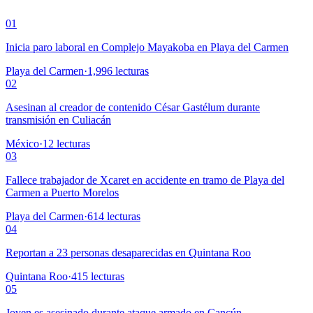
01
Inicia paro laboral en Complejo Mayakoba en Playa del Carmen
Playa del Carmen
·
1,996
lecturas
02
Asesinan al creador de contenido César Gastélum durante
transmisión en Culiacán
México
·
12
lecturas
03
Fallece trabajador de Xcaret en accidente en tramo de Playa del
Carmen a Puerto Morelos
Playa del Carmen
·
614
lecturas
04
Reportan a 23 personas desaparecidas en Quintana Roo
Quintana Roo
·
415
lecturas
05
Joven es asesinado durante ataque armado en Cancún