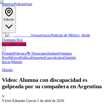
Impreso
Podcast
App
Edición
Noticias de México, desde
Quinta
Fuerza
Quintana Roo
Suscríbete gratis
Portada
Policiaca
🌀 Huracanes
Sismos
Quintana
Roo
México
Política
Deportes
Espectáculos
Opinión
Inicio
/
Mundo
Mundo
Video: Alumna con discapacidad es
golpeada por su compañera en Argentina
V
Víctor Eduardo García
·
1 de abril de 2026