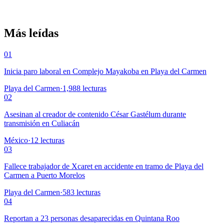
Más leídas
01
Inicia paro laboral en Complejo Mayakoba en Playa del Carmen
Playa del Carmen
·
1,988
lecturas
02
Asesinan al creador de contenido César Gastélum durante
transmisión en Culiacán
México
·
12
lecturas
03
Fallece trabajador de Xcaret en accidente en tramo de Playa del
Carmen a Puerto Morelos
Playa del Carmen
·
583
lecturas
04
Reportan a 23 personas desaparecidas en Quintana Roo