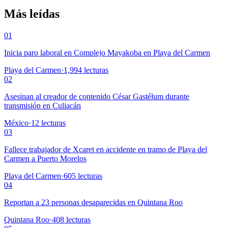
Más leídas
01
Inicia paro laboral en Complejo Mayakoba en Playa del Carmen
Playa del Carmen
·
1,994
lecturas
02
Asesinan al creador de contenido César Gastélum durante
transmisión en Culiacán
México
·
12
lecturas
03
Fallece trabajador de Xcaret en accidente en tramo de Playa del
Carmen a Puerto Morelos
Playa del Carmen
·
605
lecturas
04
Reportan a 23 personas desaparecidas en Quintana Roo
Quintana Roo
·
408
lecturas