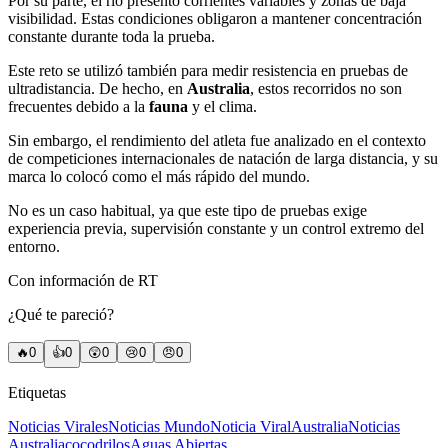
Por su parte, el río presentó corrientes variables y zonas de baja
visibilidad. Estas condiciones obligaron a mantener concentración
constante durante toda la prueba.
Este reto se utilizó también para medir resistencia en pruebas de
ultradistancia. De hecho, en
Australia
, estos recorridos no son
frecuentes debido a la
fauna
y el clima.
Sin embargo, el rendimiento del atleta fue analizado en el contexto
de competiciones internacionales de natación de larga distancia, y su
marca lo colocó como el más rápido del mundo.
No es un caso habitual, ya que este tipo de pruebas exige
experiencia previa, supervisión constante y un control extremo del
entorno.
Con información de RT
¿Qué te pareció?
🔥
0
👍
0
😲
0
😢
0
😠
0
Etiquetas
Noticias Virales
Noticias Mundo
Noticia Viral
Australia
Noticias
Australia
cocodrilos
Aguas Abiertas