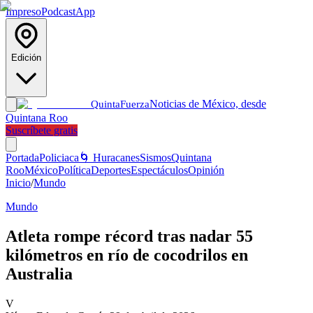
Impreso
Podcast
App
Edición
Noticias de México, desde
Quinta
Fuerza
Quintana Roo
Suscríbete gratis
Portada
Policiaca
🌀 Huracanes
Sismos
Quintana
Roo
México
Política
Deportes
Espectáculos
Opinión
Inicio
/
Mundo
Mundo
Atleta rompe récord tras nadar 55
kilómetros en río de cocodrilos en
Australia
V