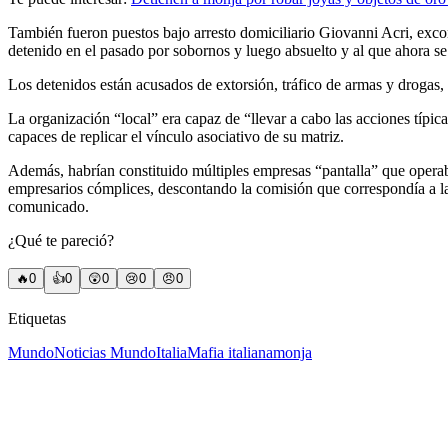
También fueron puestos bajo arresto domiciliario Giovanni Acri, exc
detenido en el pasado por sobornos y luego absuelto y al que ahora se 
Los detenidos están acusados de extorsión, tráfico de armas y drogas, 
La organización “local” era capaz de “llevar a cabo las acciones típic
capaces de replicar el vínculo asociativo de su matriz.
Además, habrían constituido múltiples empresas “pantalla” que operaban
empresarios cómplices, descontando la comisión que correspondía a la 
comunicado.
¿Qué te pareció?
🔥
0
👍
0
😲
0
😢
0
😠
0
Etiquetas
Mundo
Noticias Mundo
Italia
Mafia italiana
monja