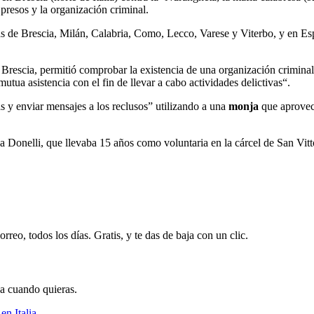
s presos y la organización criminal.
anas de Brescia, Milán, Calabria, Como, Lecco, Varese y Viterbo, y en E
de Brescia, permitió comprobar la existencia de una organización crimina
utua asistencia con el fin de llevar a cabo actividades delictivas“.
as y enviar mensajes a los reclusos” utilizando a una
monja
que aprovech
a Donelli, que llevaba 15 años como voluntaria en la cárcel de San Vitt
rreo, todos los días. Gratis, y te das de baja con un clic.
ja cuando quieras.
en Italia