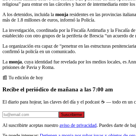
religiosa” para entrar en las cárceles y hacer de intermediaria entre lo
A los detenidos, incluida la
monja
residentes en las provincias itali
más de 1.8 millones de euros, informó la Policía.
La investigación, coordinada por la Fiscalía Antimafia y la Fiscalía 
establecido con otro grupos de la periferia de Brescia “un acuerdo de m
La organización era capaz de “penetrar en las estructuras penitenciari
confirmó la policía en un comunicado.
La
monja
, cuya identidad fue revelada por los medios locales, es Ann
prisiones de Pavia y Roma.
📰 Tu edición de hoy
Recibe el periódico de mañana a las 7:00 am
El diario para hojear, las claves del día y el podcast ☕ — todo en un co
Suscribirme
Al suscribirte aceptas nuestro
aviso de privacidad
. Puedes darte de ba
Te puede interesar:
Detienen a monja por robar joyas y objetos de oro 