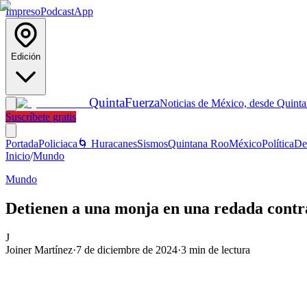
Impreso
Podcast
App
Edición
Quinta
Fuerza
Noticias de México, desde Quint
Suscríbete gratis
Portada
Policiaca
🌀 Huracanes
Sismos
Quintana Roo
México
Política
De
Inicio
/
Mundo
Mundo
Detienen a una monja en una redada contra
J
Joiner Martínez
·
7 de diciembre de 2024
·
3
min de lectura