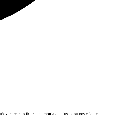
r), y entre ellas figura una
monja
que “usaba su posición de