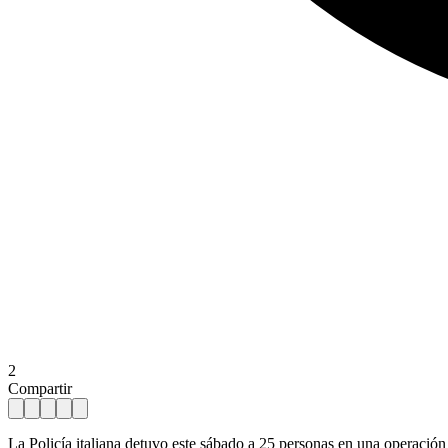
2
Compartir
La Policía italiana detuvo este sábado a 25 personas en una operación e