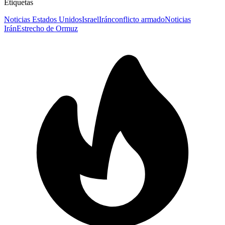
Etiquetas
Noticias Estados Unidos
Israel
Irán
conflicto armado
Noticias
Irán
Estrecho de Ormuz