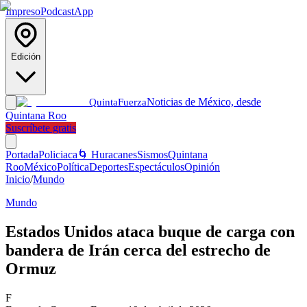
Impreso
Podcast
App
Edición
Noticias de México, desde
Quinta
Fuerza
Quintana Roo
Suscríbete gratis
Portada
Policiaca
🌀 Huracanes
Sismos
Quintana
Roo
México
Política
Deportes
Espectáculos
Opinión
Inicio
/
Mundo
Mundo
Estados Unidos ataca buque de carga con
bandera de Irán cerca del estrecho de
Ormuz
F