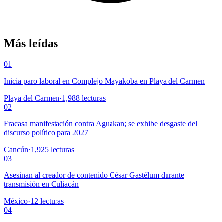
Más leídas
01
Inicia paro laboral en Complejo Mayakoba en Playa del Carmen
Playa del Carmen
·
1,988
lecturas
02
Fracasa manifestación contra Aguakan; se exhibe desgaste del
discurso político para 2027
Cancún
·
1,925
lecturas
03
Asesinan al creador de contenido César Gastélum durante
transmisión en Culiacán
México
·
12
lecturas
04