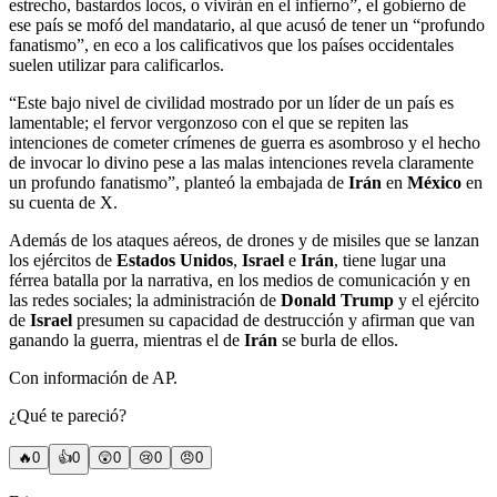
estrecho, bastardos locos, o vivirán en el infierno”, el gobierno de
ese país se mofó del mandatario, al que acusó de tener un “profundo
fanatismo”, en eco a los calificativos que los países occidentales
suelen utilizar para calificarlos.
“Este bajo nivel de civilidad mostrado por un líder de un país es
lamentable; el fervor vergonzoso con el que se repiten las
intenciones de cometer crímenes de guerra es asombroso y el hecho
de invocar lo divino pese a las malas intenciones revela claramente
un profundo fanatismo”, planteó la embajada de
Irán
en
México
en
su cuenta de X.
Además de los ataques aéreos, de drones y de misiles que se lanzan
los ejércitos de
Estados Unidos
,
Israel
e
Irán
, tiene lugar una
férrea batalla por la narrativa, en los medios de comunicación y en
las redes sociales; la administración de
Donald Trump
y el ejército
de
Israel
presumen su capacidad de destrucción y afirman que van
ganando la guerra, mientras el de
Irán
se burla de ellos.
Con información de AP.
¿Qué te pareció?
🔥
0
👍
0
😲
0
😢
0
😠
0