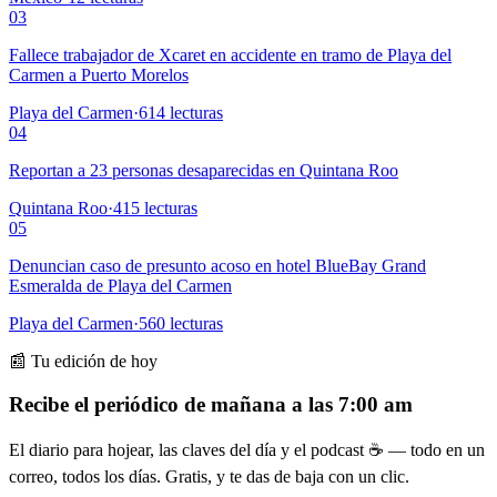
03
Fallece trabajador de Xcaret en accidente en tramo de Playa del
Carmen a Puerto Morelos
Playa del Carmen
·
614
lecturas
04
Reportan a 23 personas desaparecidas en Quintana Roo
Quintana Roo
·
415
lecturas
05
Denuncian caso de presunto acoso en hotel BlueBay Grand
Esmeralda de Playa del Carmen
Playa del Carmen
·
560
lecturas
📰 Tu edición de hoy
Recibe el periódico de mañana a las 7:00 am
El diario para hojear, las claves del día y el podcast ☕ — todo en un
correo, todos los días. Gratis, y te das de baja con un clic.