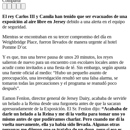
Compartir
El rey Carlos III y Camila han tenido que ser evacuados de una
exposición al aire libre en Jersey
debido a una alerta en el equipo
de seguridad.
Mientras se encontraban en su tercer compromiso del día en
Weighbridge Place, fueron llevados de manera urgente al hotel
Pomme D’or.
Y es que, tras una breve pausa de unos 20 minutos, los reyes
salieron de nuevo para un encuentro con escolares locales antes de
acudir como invitados a una fiesta de té. Sin embargo, según apunta
una fuente oficial al medio: “Hubo un pequeño asunto de
preocupación, una investigación resultó ser una falsa alarma, se
tomaron todas las precauciones y el programa se reanudó poco
después”.
Eamon Fenlon, director general de Jersey Dairy, acababa de servirle
un helado a la Reina desde una furgoneta antes de que la sacaran
apresuradamente de la Exposición. El Sr. Fenlon dijo:
“Acababa de
darle un helado a la Reina y me di la vuelta para tomar uno yo
mismo antes de que pudiéramos charlar. Pero cuando me di la
vuelta nuevamente, ella ya había sido llevada. Algunas otras
personas me dijeron que se trataba de un dron, pero si eso es