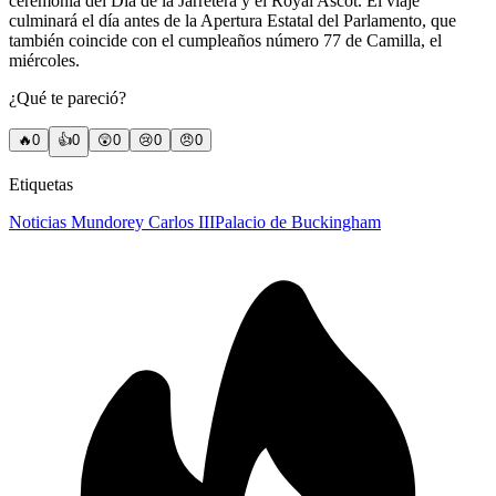
ceremonia del Día de la Jarretera y el Royal Ascot. El viaje
culminará el día antes de la Apertura Estatal del Parlamento, que
también coincide con el cumpleaños número 77 de Camilla, el
miércoles.
¿Qué te pareció?
🔥
0
👍
0
😲
0
😢
0
😠
0
Etiquetas
Noticias Mundo
rey Carlos III
Palacio de Buckingham