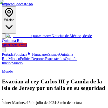
Impreso
Podcast
App
Edición
Noticias de México, desde
Quinta
Fuerza
Quintana Roo
Suscríbete gratis
Portada
Policiaca
🌀 Huracanes
Sismos
Quintana
Roo
México
Política
Deportes
Espectáculos
Opinión
Inicio
/
Mundo
Mundo
Evacúan al rey Carlos III y Camila de la
isla de Jersey por un fallo en su seguridad
J
Joiner Martínez
·
15 de julio de 2024
·
3
min de lectura