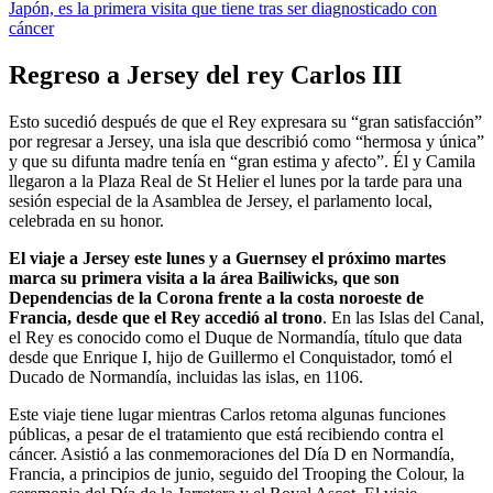
Japón, es la primera visita que tiene tras ser diagnosticado con
cáncer
Regreso a Jersey del rey Carlos III
Esto sucedió después de que el Rey expresara su “gran satisfacción”
por regresar a Jersey, una isla que describió como “hermosa y única”
y que su difunta madre tenía en “gran estima y afecto”. Él y Camila
llegaron a la Plaza Real de St Helier el lunes por la tarde para una
sesión especial de la Asamblea de Jersey, el parlamento local,
celebrada en su honor.
El viaje a Jersey este lunes y a Guernsey el próximo martes
marca su primera visita a la área Bailiwicks, que son
Dependencias de la Corona frente a la costa noroeste de
Francia, desde que el Rey accedió al trono
. En las Islas del Canal,
el Rey es conocido como el Duque de Normandía, título que data
desde que Enrique I, hijo de Guillermo el Conquistador, tomó el
Ducado de Normandía, incluidas las islas, en 1106.
Este viaje tiene lugar mientras Carlos retoma algunas funciones
públicas, a pesar de el tratamiento que está recibiendo contra el
cáncer. Asistió a las conmemoraciones del Día D en Normandía,
Francia, a principios de junio, seguido del Trooping the Colour, la