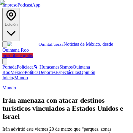
Impreso
Podcast
App
Edición
Noticias de México, desde
Quinta
Fuerza
Quintana Roo
Suscríbete gratis
Portada
Policiaca
🌀 Huracanes
Sismos
Quintana
Roo
México
Política
Deportes
Espectáculos
Opinión
Inicio
/
Mundo
Mundo
Irán amenaza con atacar destinos
turísticos vinculados a Estados Unidos e
Israel
Irán advirtió este viernes 20 de marzo que “parques, zonas