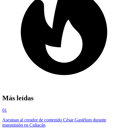
Más leídas
01
Asesinan al creador de contenido César Gastélum durante
transmisión en Culiacán