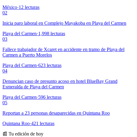
México
·
12
lecturas
02
Inicia paro laboral en Complejo Mayakoba en Playa del Carmen
Playa del Carmen
·
1,998
lecturas
03
Fallece trabajador de Xcaret en accidente en tramo de Playa del
Carmen a Puerto Morelos
Playa del Carmen
·
623
lecturas
04
Denuncian caso de presunto acoso en hotel BlueBay Grand
Esmeralda de Playa del Carmen
Playa del Carmen
·
596
lecturas
05
Reportan a 23 personas desaparecidas en Quintana Roo
Quintana Roo
·
421
lecturas
📰 Tu edición de hoy