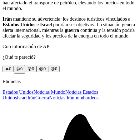
han afectado el transporte de petróleo, elevando los precios en todo
el mundo.
Irán
mantiene su advertencia: los destinos turísticos vinculados a
Estados Unidos
e
Israel
podrían ser objetivos. La situación genera
alerta internacional, mientras la
guerra
continúa y la tensión podría
afectar la seguridad y los precios de la energía en todo el mundo.
Con información de AP
¿Qué te pareció?
🔥
0
👍
0
😲
0
😢
0
😠
0
Etiquetas
Estados Unidos
Noticias Mundo
Noticias Estados
Unidos
Israel
Irán
Guerra
Noticias Irán
bombardeos