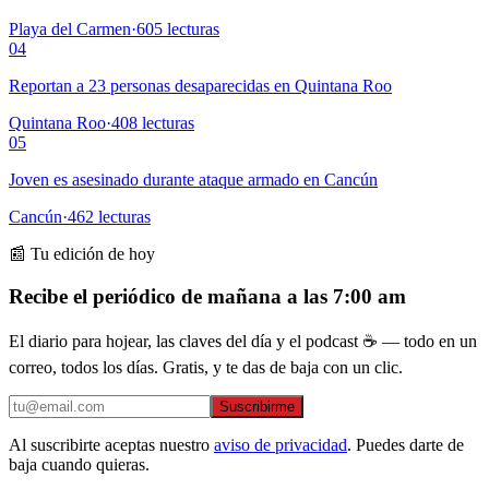
Playa del Carmen
·
605
lecturas
04
Reportan a 23 personas desaparecidas en Quintana Roo
Quintana Roo
·
408
lecturas
05
Joven es asesinado durante ataque armado en Cancún
Cancún
·
462
lecturas
📰 Tu edición de hoy
Recibe el periódico de mañana a las 7:00 am
El diario para hojear, las claves del día y el podcast ☕ — todo en un
correo, todos los días. Gratis, y te das de baja con un clic.
Suscribirme
Al suscribirte aceptas nuestro
aviso de privacidad
. Puedes darte de
baja cuando quieras.