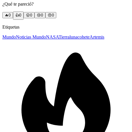
¿Qué te pareció?
🔥
0
👍
0
😲
0
😢
0
😠
0
Etiquetas
Mundo
Noticias Mundo
NASA
Tierra
luna
cohete
Artemis