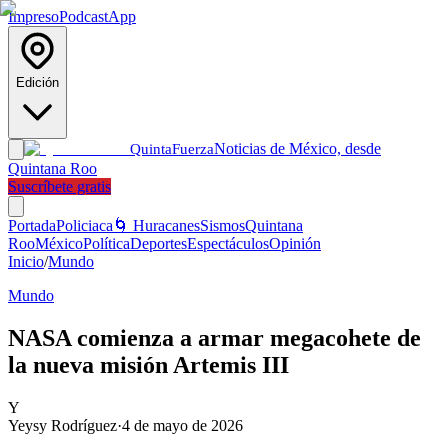
Impreso
Podcast
App
Edición
Noticias de México, desde
Quinta
Fuerza
Quintana Roo
Suscríbete gratis
Portada
Policiaca
🌀 Huracanes
Sismos
Quintana
Roo
México
Política
Deportes
Espectáculos
Opinión
Inicio
/
Mundo
Mundo
NASA comienza a armar megacohete de
la nueva misión Artemis III
Y
Yeysy Rodríguez
·
4 de mayo de 2026