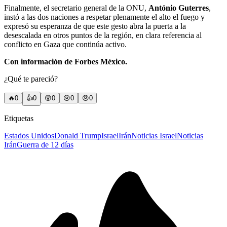
Finalmente, el secretario general de la ONU,
António Guterres
,
instó a las dos naciones a respetar plenamente el alto el fuego y
expresó su esperanza de que este gesto abra la puerta a la
desescalada en otros puntos de la región, en clara referencia al
conflicto en Gaza que continúa activo.
Con información de Forbes México.
¿Qué te pareció?
🔥
0
👍
0
😲
0
😢
0
😠
0
Etiquetas
Estados Unidos
Donald Trump
Israel
Irán
Noticias Israel
Noticias
Irán
Guerra de 12 días