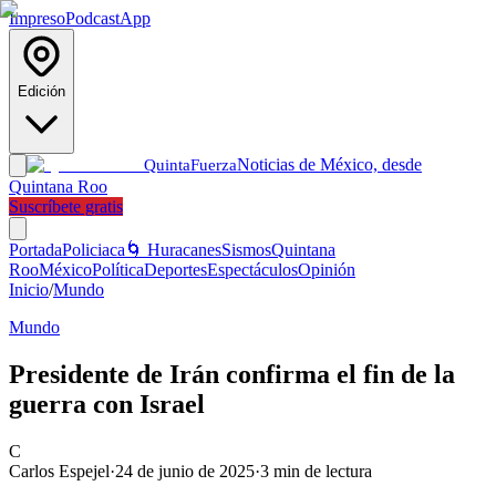
Impreso
Podcast
App
Edición
Noticias de México, desde
Quinta
Fuerza
Quintana Roo
Suscríbete gratis
Portada
Policiaca
🌀 Huracanes
Sismos
Quintana
Roo
México
Política
Deportes
Espectáculos
Opinión
Inicio
/
Mundo
Mundo
Presidente de Irán confirma el fin de la
guerra con Israel
C
Carlos Espejel
·
24 de junio de 2025
·
3
min de lectura