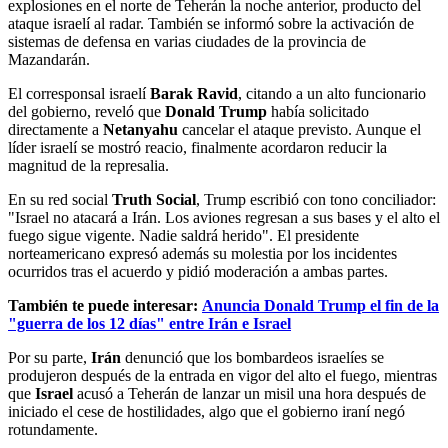
explosiones en el norte de Teherán la noche anterior, producto del
ataque israelí al radar. También se informó sobre la activación de
sistemas de defensa en varias ciudades de la provincia de
Mazandarán.
El corresponsal israelí
Barak Ravid
, citando a un alto funcionario
del gobierno, reveló que
Donald Trump
había solicitado
directamente a
Netanyahu
cancelar el ataque previsto. Aunque el
líder israelí se mostró reacio, finalmente acordaron reducir la
magnitud de la represalia.
En su red social
Truth Social
, Trump escribió con tono conciliador:
"Israel no atacará a Irán. Los aviones regresan a sus bases y el alto el
fuego sigue vigente. Nadie saldrá herido". El presidente
norteamericano expresó además su molestia por los incidentes
ocurridos tras el acuerdo y pidió moderación a ambas partes.
También te puede interesar:
Anuncia Donald Trump el fin de la
"guerra de los 12 días" entre Irán e Israel
Por su parte,
Irán
denunció que los bombardeos israelíes se
produjeron después de la entrada en vigor del alto el fuego, mientras
que
Israel
acusó a Teherán de lanzar un misil una hora después de
iniciado el cese de hostilidades, algo que el gobierno iraní negó
rotundamente.