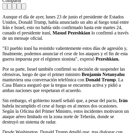
Compartir
Aunque el día de ayer, lunes 23 de junio el presidente de Estados
Unidos, Donald Trump, había anunciado un alto al fuego total entre
Irán e Israel, esto no había sido confirmado hasta este martes 24,
cunado el presidente iraní,
Masud Pezeshkian
lo confirmó a través
de un mensaje oficial.
"El pueblo iraní ha resistido valientemente estos días de agresión y,
finalmente, podemos anunciar el cese de los ataques y el fin de esta
guerra impuesta por el régimen sionista", expresó
Pezeshkian.
Por su parte, Israel también confirmó su decisión de suspender las
ofensivas, luego de que el primer ministro
Benjamín Netanyahu
mantuviera una conversación telefónica con
Donald Trump
. La
Casa Blanca aseguró que la tregua se encuentra activa y pidió a
ambas naciones que respetaran el acuerdo.
Sin embargo, el gobierno israelí señaló que, a pesar del pacto,
Irán
habría incumplido el cese al fuego en al menos dos ocasiones.
Según la Oficina del Primer Ministro, estos incidentes motivaron un
ataque aéreo limitado en la zona norte de Teherán, donde se
destruyó un sistema de radar.
Desde Washington, Donald Trump detalló que, tras dialogar con