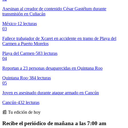
Asesinan al creador de contenido César Gastélum durante
transmisión en Culiacán
México
·
12
lecturas
03
Fallece trabajador de Xcaret en accidente en tramo de Playa del
Carmen a Puerto Morelos
Playa del Carmen
·
583
lecturas
04
Reportan a 23 personas desaparecidas en Quintana Roo
Quintana Roo
·
384
lecturas
05
Joven es asesinado durante ataque armado en Cancún
Cancún
·
432
lecturas
📰 Tu edición de hoy
Recibe el periódico de mañana a las 7:00 am