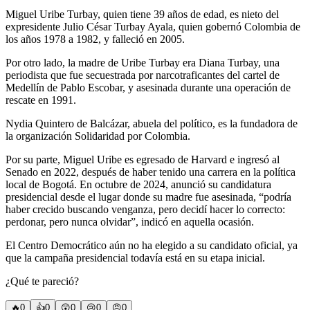
Miguel Uribe Turbay, quien tiene 39 años de edad, es nieto del
expresidente Julio César Turbay Ayala, quien gobernó Colombia de
los años 1978 a 1982, y falleció en 2005.
Por otro lado, la madre de Uribe Turbay era Diana Turbay, una
periodista que fue secuestrada por narcotraficantes del cartel de
Medellín de Pablo Escobar, y asesinada durante una operación de
rescate en 1991.
Nydia Quintero de Balcázar, abuela del político, es la fundadora de
la organización Solidaridad por Colombia.
Por su parte, Miguel Uribe es egresado de Harvard e ingresó al
Senado en 2022, después de haber tenido una carrera en la política
local de Bogotá. En octubre de 2024, anunció su candidatura
presidencial desde el lugar donde su madre fue asesinada, “podría
haber crecido buscando venganza, pero decidí hacer lo correcto:
perdonar, pero nunca olvidar”, indicó en aquella ocasión.
El Centro Democrático aún no ha elegido a su candidato oficial, ya
que la campaña presidencial todavía está en su etapa inicial.
¿Qué te pareció?
🔥
0
👍
0
😲
0
😢
0
😠
0