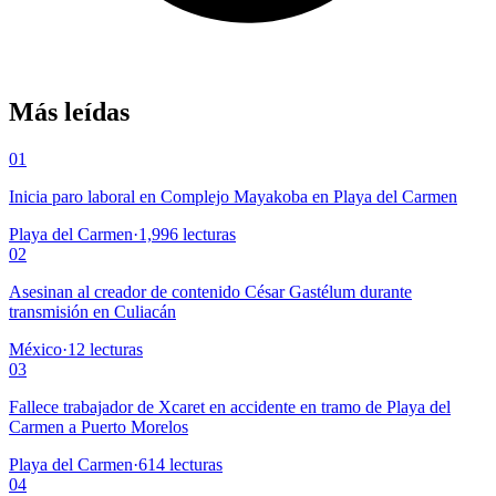
Más leídas
01
Inicia paro laboral en Complejo Mayakoba en Playa del Carmen
Playa del Carmen
·
1,996
lecturas
02
Asesinan al creador de contenido César Gastélum durante
transmisión en Culiacán
México
·
12
lecturas
03
Fallece trabajador de Xcaret en accidente en tramo de Playa del
Carmen a Puerto Morelos
Playa del Carmen
·
614
lecturas
04