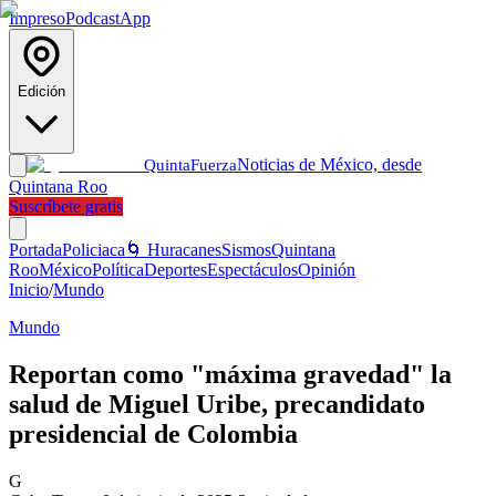
Impreso
Podcast
App
Edición
Noticias de México, desde
Quinta
Fuerza
Quintana Roo
Suscríbete gratis
Portada
Policiaca
🌀 Huracanes
Sismos
Quintana
Roo
México
Política
Deportes
Espectáculos
Opinión
Inicio
/
Mundo
Mundo
Reportan como "máxima gravedad" la
salud de Miguel Uribe, precandidato
presidencial de Colombia
G