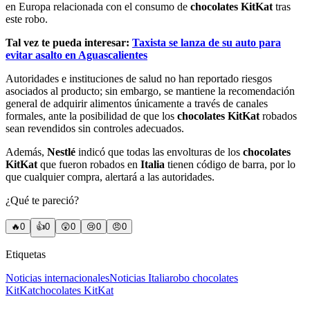
en Europa relacionada con el consumo de
chocolates KitKat
tras
este robo.
Tal vez te pueda interesar:
Taxista se lanza de su auto para
evitar asalto en Aguascalientes
Autoridades e instituciones de salud no han reportado riesgos
asociados al producto; sin embargo, se mantiene la recomendación
general de adquirir alimentos únicamente a través de canales
formales, ante la posibilidad de que los
chocolates KitKat
robados
sean revendidos sin controles adecuados.
Además,
Nestlé
indicó que todas las envolturas de los
chocolates
KitKat
que fueron robados en
Italia
tienen código de barra, por lo
que cualquier compra, alertará a las autoridades.
¿Qué te pareció?
🔥
0
👍
0
😲
0
😢
0
😠
0
Etiquetas
Noticias internacionales
Noticias Italia
robo chocolates
KitKat
chocolates KitKat