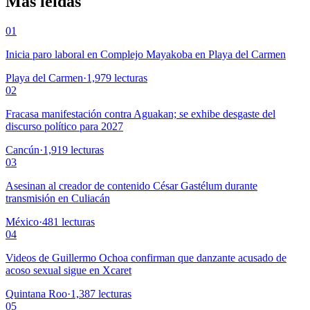
Más leídas
01
Inicia paro laboral en Complejo Mayakoba en Playa del Carmen
Playa del Carmen
·
1,979
lecturas
02
Fracasa manifestación contra Aguakan; se exhibe desgaste del
discurso político para 2027
Cancún
·
1,919
lecturas
03
Asesinan al creador de contenido César Gastélum durante
transmisión en Culiacán
México
·
481
lecturas
04
Videos de Guillermo Ochoa confirman que danzante acusado de
acoso sexual sigue en Xcaret
Quintana Roo
·
1,387
lecturas
05