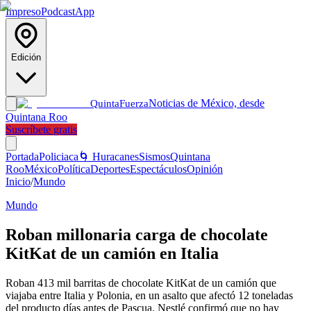
Impreso
Podcast
App
Edición
Noticias de México, desde
Quinta
Fuerza
Quintana Roo
Suscríbete gratis
Portada
Policiaca
🌀 Huracanes
Sismos
Quintana
Roo
México
Política
Deportes
Espectáculos
Opinión
Inicio
/
Mundo
Mundo
Roban millonaria carga de chocolate
KitKat de un camión en Italia
Roban 413 mil barritas de chocolate KitKat de un camión que
viajaba entre Italia y Polonia, en un asalto que afectó 12 toneladas
del producto días antes de Pascua. Nestlé confirmó que no hay