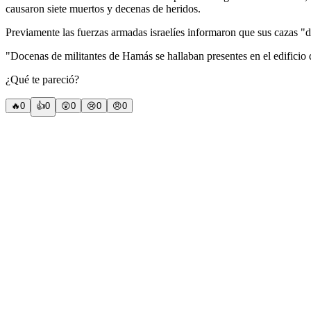
causaron siete muertos y decenas de heridos.
Previamente las fuerzas armadas israelíes informaron que sus cazas "de
"Docenas de militantes de Hamás se hallaban presentes en el edificio 
¿Qué te pareció?
🔥
0
👍
0
😲
0
😢
0
😠
0