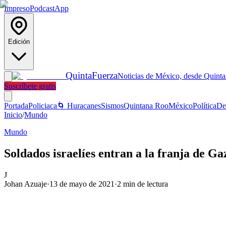
Impreso
Podcast
App
Edición
Quinta
Fuerza
Noticias de México, desde Quint
Suscríbete gratis
Portada
Policiaca
🌀 Huracanes
Sismos
Quintana Roo
México
Política
De
Inicio
/
Mundo
Mundo
Soldados israelíes entran a la franja de Ga
J
Johan Azuaje
·
13 de mayo de 2021
·
2
min de lectura