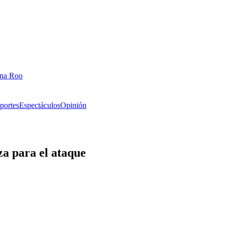
ana Roo
portes
Espectáculos
Opinión
za para el ataque