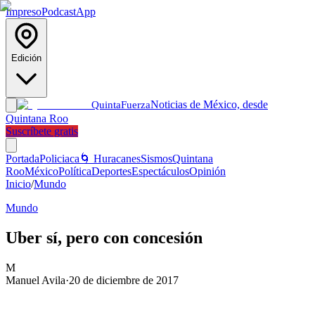
Impreso
Podcast
App
Edición
Noticias de México, desde
Quinta
Fuerza
Quintana Roo
Suscríbete gratis
Portada
Policiaca
🌀 Huracanes
Sismos
Quintana
Roo
México
Política
Deportes
Espectáculos
Opinión
Inicio
/
Mundo
Mundo
Uber sí, pero con concesión
M
Manuel Avila
·
20 de diciembre de 2017