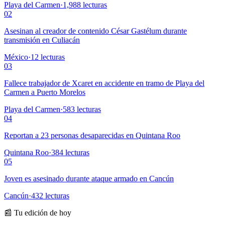
Playa del Carmen
·
1,988
lecturas
02
Asesinan al creador de contenido César Gastélum durante
transmisión en Culiacán
México
·
12
lecturas
03
Fallece trabajador de Xcaret en accidente en tramo de Playa del
Carmen a Puerto Morelos
Playa del Carmen
·
583
lecturas
04
Reportan a 23 personas desaparecidas en Quintana Roo
Quintana Roo
·
384
lecturas
05
Joven es asesinado durante ataque armado en Cancún
Cancún
·
432
lecturas
📰 Tu edición de hoy