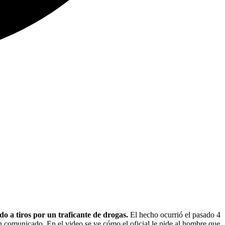
o a tiros por un traficante de drogas.
El hecho ocurrió el pasado 4
n comunicado. En el video se ve cómo el oficial le pide al hombre que