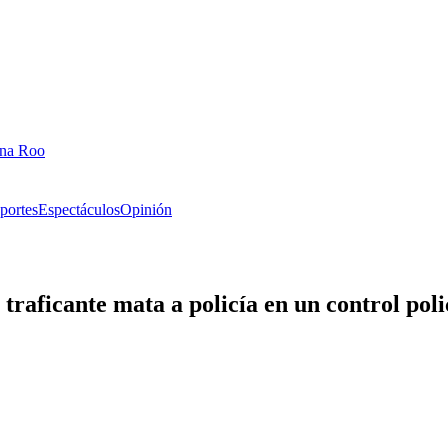
ana Roo
portes
Espectáculos
Opinión
raficante mata a policía en un control poli