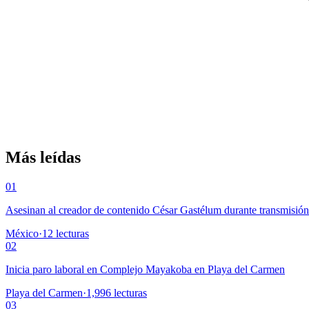
Más leídas
01
Asesinan al creador de contenido César Gastélum durante transmisió
México
·
12
lecturas
02
Inicia paro laboral en Complejo Mayakoba en Playa del Carmen
Playa del Carmen
·
1,996
lecturas
03