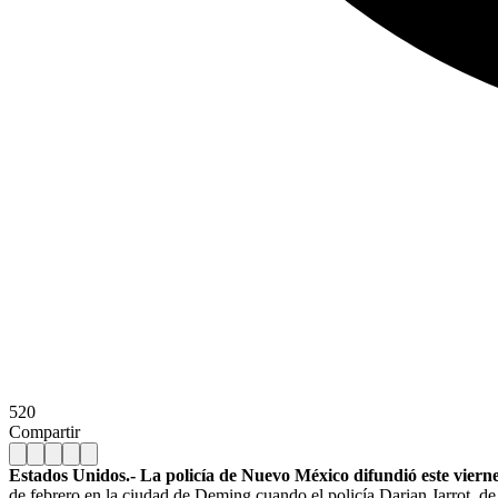
520
Compartir
Estados Unidos.- La policía de Nuevo México difundió este viernes
de febrero en la ciudad de Deming cuando el policía Darian Jarrot, de