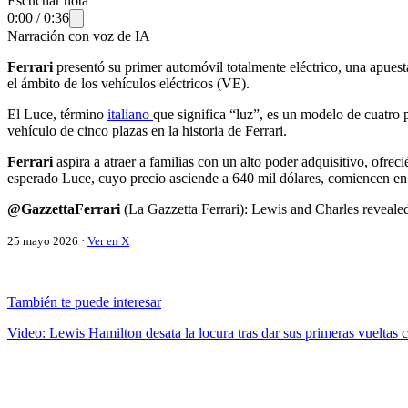
Escuchar nota
0:00
/
0:36
Narración con voz de IA
Ferrari
presentó su primer automóvil totalmente eléctrico, una apue
el ámbito de los vehículos eléctricos (VE).
El Luce, término
italiano
que significa “luz”, es un modelo de cuatro 
vehículo de cinco plazas en la historia de Ferrari.
Ferrari
aspira a atraer a familias con un alto poder adquisitivo, ofre
esperado Luce, cuyo precio asciende a 640 mil dólares, comiencen en 
@GazzettaFerrari
(La Gazzetta Ferrari): Lewis and Charles revealed 
25 mayo 2026 ·
Ver en X
También te puede interesar
Video: Lewis Hamilton desata la locura tras dar sus primeras vueltas 