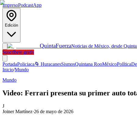
Impreso
Podcast
App
Edición
Quinta
Fuerza
Noticias de México, desde Quint
Suscríbete gratis
Portada
Policiaca
🌀 Huracanes
Sismos
Quintana Roo
México
Política
De
Inicio
/
Mundo
Mundo
Video: Ferrari presenta su primer auto tot
J
Joiner Martínez
·
26 de mayo de 2026