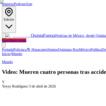
Impreso
Podcast
App
Edición
Quinta
Fuerza
Noticias de México, desde Quint
Suscríbete gratis
Portada
Policiaca
🌀 Huracanes
Sismos
Quintana Roo
México
Política
De
Inicio
/
Mundo
Mundo
Video: Mueren cuatro personas tras accide
Y
Yeysy Rodríguez
·
3 de abril de 2026