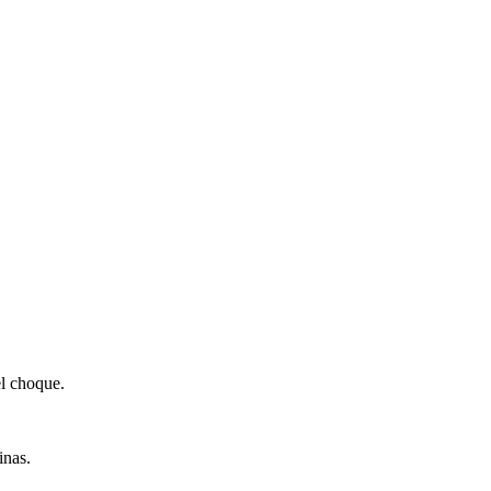
el choque.
inas.