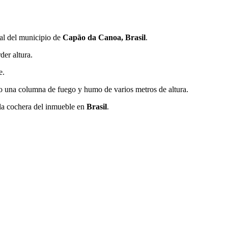
ial del municipio de
Capão da Canoa, Brasil
.
er altura.
e.
do una columna de fuego y humo de varios metros de altura.
y la cochera del inmueble en
Brasil
.