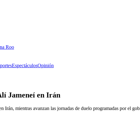
ana Roo
portes
Espectáculos
Opinión
Alí Jameneí en Irán
en Irán, mientras avanzan las jornadas de duelo programadas por el gob