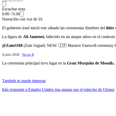
Escuchar nota
0:00
/
0:36
Narración con voz de IA
El gobierno iraní inició este sábado las ceremonias fúnebres del
líder
La figura de
Alí Jameneí,
fallecido en un ataque aéreo en el contexto
@ZainSM8
(Zain Sajjad): NEW: 🇮🇷 Massive Farewell ceremony fo
4 julio 2026 ·
Ver en X
La ceremonia principal tuvo lugar en la
Gran Mezquita de Mosall
a,
También te puede interesar
Irán responde a Estados Unidos tras ataque por el estrecho de Ormuz