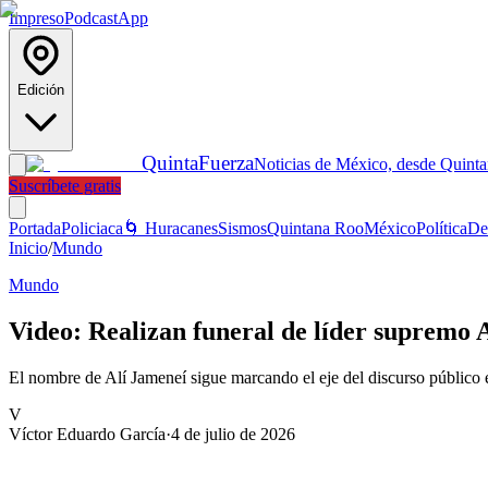
Impreso
Podcast
App
Edición
Quinta
Fuerza
Noticias de México, desde Quint
Suscríbete gratis
Portada
Policiaca
🌀 Huracanes
Sismos
Quintana Roo
México
Política
De
Inicio
/
Mundo
Mundo
Video: Realizan funeral de líder supremo 
El nombre de Alí Jameneí sigue marcando el eje del discurso público 
V
Víctor Eduardo García
·
4 de julio de 2026