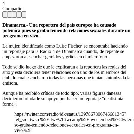
4
Compartir
Dinamarca.- Una reportera del país europeo ha causado
polémica pues se grabó teniendo relaciones sexuales durante un
programa en vivo.
La mujer, identificada como Luise Fischer, se encontraba haciendo
un reportaje para la Radio 4 de Dinamarca cuando, de repente se
empezaron a escuchar gemidos y gritos en el micrófono.
Todo se dio luego de que le explicaran a la reportera las reglas del
sitio y esta decidiera tener relaciones con uno de los miembros del
club, lo cual escucharon todas las personas que tenían sintonizada la
emisora.
Aunque ha recibido críticas de todo tipo, varias figuras danesas
decidieron brindarle su apoyo por hacer un reportaje "de distinta
forma".
https://twitter.com/radio4dk/status/1397867806746681345?
ref_src=twsrc%5Etfw%7Ctwcamp%5Etweetembed%7Ctwter
se-graba-teniendo-relaciones-sexuales-en-programa-en-
vivo%2F