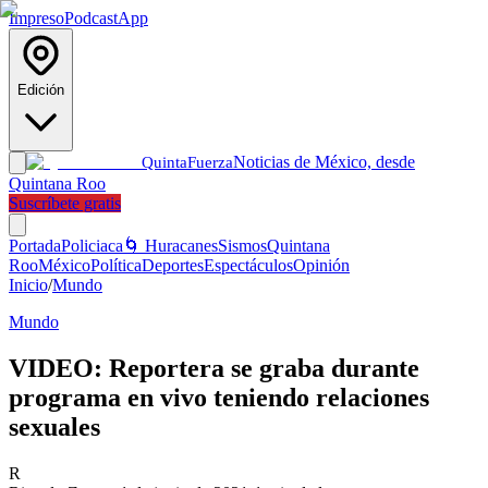
Impreso
Podcast
App
Edición
Noticias de México, desde
Quinta
Fuerza
Quintana Roo
Suscríbete gratis
Portada
Policiaca
🌀 Huracanes
Sismos
Quintana
Roo
México
Política
Deportes
Espectáculos
Opinión
Inicio
/
Mundo
Mundo
VIDEO: Reportera se graba durante
programa en vivo teniendo relaciones
sexuales
R