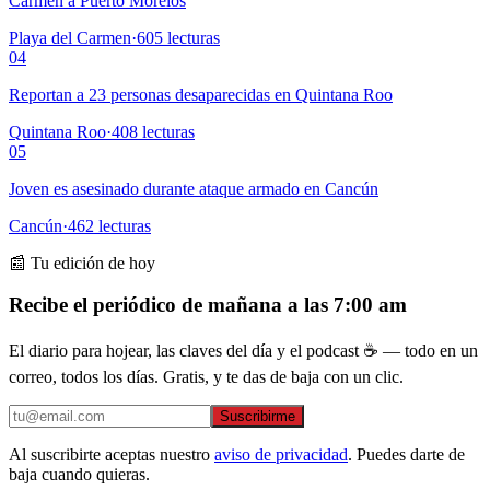
Carmen a Puerto Morelos
Playa del Carmen
·
605
lecturas
04
Reportan a 23 personas desaparecidas en Quintana Roo
Quintana Roo
·
408
lecturas
05
Joven es asesinado durante ataque armado en Cancún
Cancún
·
462
lecturas
📰 Tu edición de hoy
Recibe el periódico de mañana a las 7:00 am
El diario para hojear, las claves del día y el podcast ☕ — todo en un
correo, todos los días. Gratis, y te das de baja con un clic.
Suscribirme
Al suscribirte aceptas nuestro
aviso de privacidad
. Puedes darte de
baja cuando quieras.