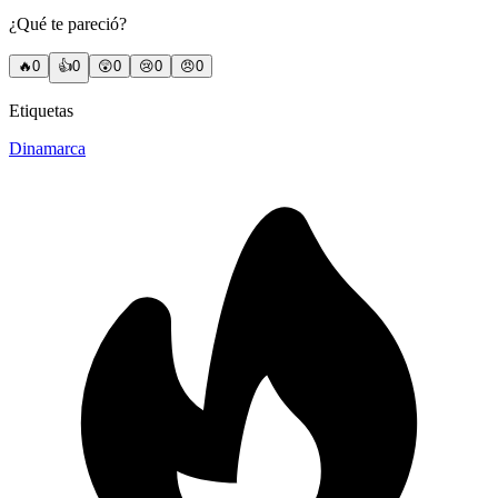
¿Qué te pareció?
🔥
0
👍
0
😲
0
😢
0
😠
0
Etiquetas
Dinamarca