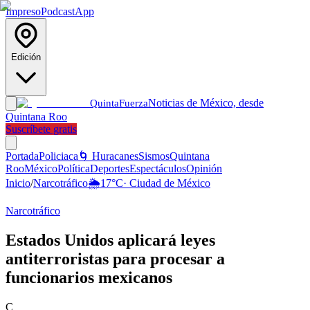
Impreso
Podcast
App
Edición
Noticias de México, desde
Quinta
Fuerza
Quintana Roo
Suscríbete gratis
Portada
Policiaca
🌀 Huracanes
Sismos
Quintana
Roo
México
Política
Deportes
Espectáculos
Opinión
Inicio
/
Narcotráfico
🌦️
17
°C
·
Ciudad de México
Narcotráfico
Estados Unidos aplicará leyes
antiterroristas para procesar a
funcionarios mexicanos
C