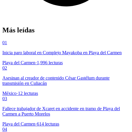
Más leídas
01
Inicia paro laboral en Complejo Mayakoba en Playa del Carmen
Playa del Carmen
·
1,996
lecturas
02
Asesinan al creador de contenido César Gastélum durante
transmisión en Culiacán
México
·
12
lecturas
03
Fallece trabajador de Xcaret en accidente en tramo de Playa del
Carmen a Puerto Morelos
Playa del Carmen
·
614
lecturas
04