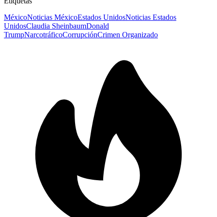
Etiquetas
México
Noticias México
Estados Unidos
Noticias Estados
Unidos
Claudia Sheinbaum
Donald
Trump
Narcotráfico
Corrupción
Crimen Organizado