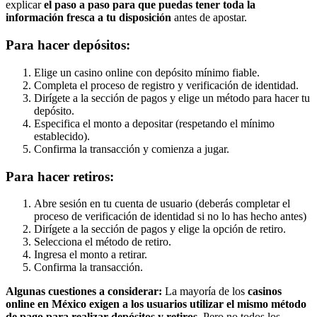
explicar
el paso a paso para que puedas tener toda la
información fresca a tu disposición
antes de apostar.
Para hacer depósitos:
Elige un casino online con depósito mínimo fiable.
Completa el proceso de registro y verificación de identidad.
Dirígete a la sección de pagos y elige un método para hacer tu
depósito.
Especifica el monto a depositar (respetando el mínimo
establecido).
Confirma la transacción y comienza a jugar.
Para hacer retiros:
Abre sesión en tu cuenta de usuario (deberás completar el
proceso de verificación de identidad si no lo has hecho antes)
Dirígete a la sección de pagos y elige la opción de retiro.
Selecciona el método de retiro.
Ingresa el monto a retirar.
Confirma la transacción.
Algunas cuestiones a considerar:
La mayoría de los
casinos
online en México
exigen a los usuarios utilizar el mismo método
de pago para realizar depósitos y retiros
. Pero no todos los