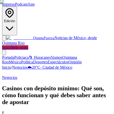
Impreso
Podcast
App
Edición
Noticias de México, desde
Quinta
Fuerza
Quintana Roo
Suscríbete gratis
Portada
Policiaca
🌀 Huracanes
Sismos
Quintana
Roo
México
Política
Deportes
Espectáculos
Opinión
Inicio
/
Negocios
☁️
20
°C
·
Ciudad de México
Negocios
Casinos con depósito mínimo: Qué son,
cómo funcionan y qué debes saber antes
de apostar
F