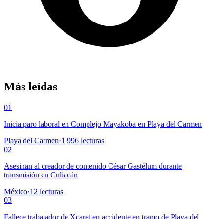
Más leídas
01
Inicia paro laboral en Complejo Mayakoba en Playa del Carmen
Playa del Carmen
·
1,996
lecturas
02
Asesinan al creador de contenido César Gastélum durante
transmisión en Culiacán
México
·
12
lecturas
03
Fallece trabajador de Xcaret en accidente en tramo de Playa del