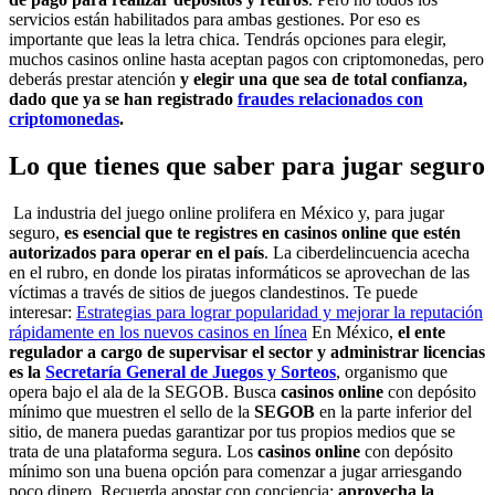
servicios están habilitados para ambas gestiones. Por eso es
importante que leas la letra chica. Tendrás opciones para elegir,
muchos casinos online hasta aceptan pagos con criptomonedas, pero
deberás prestar atención
y elegir una que sea de total confianza,
dado que ya se han registrado
fraudes relacionados con
criptomonedas
.
Lo que tienes que saber para jugar seguro
La industria del juego online prolifera en México y, para jugar
seguro,
es esencial que te registres en casinos online que estén
autorizados para operar en el país
. La ciberdelincuencia acecha
en el rubro, en donde los piratas informáticos se aprovechan de las
víctimas a través de sitios de juegos clandestinos. Te puede
interesar:
Estrategias para lograr popularidad y mejorar la reputación
rápidamente en los nuevos casinos en línea
En México,
el ente
regulador a cargo de supervisar el sector y administrar licencias
es la
Secretaría General de Juegos y Sorteos
, organismo que
opera bajo el ala de la SEGOB. Busca
casinos online
con depósito
mínimo que muestren el sello de la
SEGOB
en la parte inferior del
sitio, de manera puedas garantizar por tus propios medios que se
trata de una plataforma segura. Los
casinos online
con depósito
mínimo son una buena opción para comenzar a jugar arriesgando
poco dinero. Recuerda apostar con conciencia;
aprovecha la