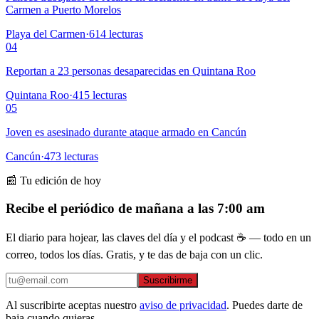
Carmen a Puerto Morelos
Playa del Carmen
·
614
lecturas
04
Reportan a 23 personas desaparecidas en Quintana Roo
Quintana Roo
·
415
lecturas
05
Joven es asesinado durante ataque armado en Cancún
Cancún
·
473
lecturas
📰 Tu edición de hoy
Recibe el periódico de mañana a las 7:00 am
El diario para hojear, las claves del día y el podcast ☕ — todo en un
correo, todos los días. Gratis, y te das de baja con un clic.
Suscribirme
Al suscribirte aceptas nuestro
aviso de privacidad
. Puedes darte de
baja cuando quieras.