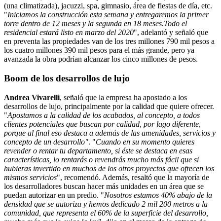
(una climatizada), jacuzzi, spa, gimnasio, área de fiestas de día, etc.
"
Iniciamos la construcción esta semana y entregaremos la primer
torre dentro de 12 meses y la segunda en 18 meses.Todo el
residencial estará listo en marzo del 2020
", adelantó y señaló que
en preventa las propiedades van de los tres millones 790 mil pesos a
los cuatro millones 390 mil pesos para el más grande, pero ya
avanzada la obra podrían alcanzar los cinco millones de pesos.
Boom de los desarrollos de lujo
Andrea Vivarelli
, señaló que la empresa ha apostado a los
desarrollos de lujo, principalmente por la calidad que quiere ofrecer.
"
Apostamos a la calidad de los acabados, al concepto, a todos
clientes potenciales que buscan por calidad, por lago diferente,
porque al final eso destaca a además de las amenidades, servicios y
concepto de un desarrollo"
. "
Cuando en su momento quieres
revender o rentar tu departamento, si éste se destaca en esas
características, lo rentarás o revendrás mucho más fácil que si
hubieras invertido en muchos de los otros proyectos que ofrecen los
mismos servicios
", recomendó. Además, resaltó que la mayoría de
los desarrolladores buscan hacer más unidades en un área que se
puedan autorizar en un predio. "
Nosotros estamos 40% abajo de la
densidad que se autoriza y hemos dedicado 2 mil 200 metros a la
comunidad, que representa el 60% de la superficie del desarrollo,