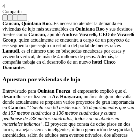
4
Compartir
Cancún, Quintana Roo
.-Es necesario atender la demanda en
viviendas de lujo más sustentables en
Quintana Roo
y sus destinos
fuertes como
Cancún
, apuntó
Andrea Vivarelli, CEO de Vivarelli
Group
, quien actualmente se encuentra a cargo de un proyecto de
ese segmento que según un estudio del portal de bienes raíces
Lamudi
, es el número uno en búsquedas encabezas por casas y
vivienda vertical, de más de 4 millones de pesos. Además, la
compañía trabaja en el desarrollo de un nuevo
hotel Cinco
Diamantes
.
Apuestan por viviendas de lujo
Entrevistado para
Quintan Fuerza
, el empresario explicó que el
desarrollo se realiza en la
Av. Huayacán
, un área de gran plusvalía
donde actualmente se preparan varios proyectos de gran importancia
en
Cancún
. "
Cuenta con 60 residencias, 56 departamentos que van
de 157 metros cuadrados a 136 metros cuadrados y cuatro
penthouse de 238 metros cuadrados; todos con acabados en
materiales italianos
". El proyecto que consta de ocho pisos en dos
torres; maneja sistemas inteligentes, última generación de seguridad,
amenidades, salón de adultos para eventos privados, dos albercas