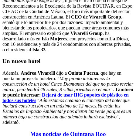
mucho más que lo exige la ley
", dijo en el marco de la entrega de
Reconocimientos a la Excelencia de la Revista EQUIPAR, en Expo
CIHAC de la Ciudad de México, el foro más importante del sector
construcción en América Latina. El
CEO de
Vivarelli Group
,
señaló que lo anterior fue por dos razones: impacto ambiental y
bienestar de los propietarios, que puedan tener áreas comunes más
amplias. El empresario explicó que
Vivarelli Group
, ha
desarrollado más en
Isla Mujeres
, con proyectos como
La Diosa
,
con 16 residencias y más de 24 condominios con albercas privadas,
o el residencial
Isla 33
.
Un nuevo hotel
Además,
Andrea Vivarelli
dijo a
Quinta Fuerza
, que hay en
puerta un proyecto hotelero: "
Muy pronto iniciaremos la
construcción de un hotel Cinco Diamantes del que no puedo revelar
marca, pero tendrá 48 suites, 8 villas privadas en el mar
".
También
te puede interesar:
Dejará de usar IHG popotes de plástico en
todos sus hoteles
"
Aún estamos creando el concepto del hotel que
iniciará construcción en un máximo de 12 meses.Ya están los
Estudios de Impacto Ambiental y nos dieron luz verde porque es un
número bajo de construcción que además lo hará exclusivo
",
adelantó.
Más noticias de Quintana Roo