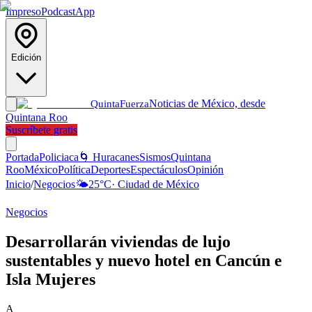
Impreso
Podcast
App
Edición
Noticias de México, desde
Quinta
Fuerza
Quintana Roo
Suscríbete gratis
Portada
Policiaca
🌀 Huracanes
Sismos
Quintana
Roo
México
Política
Deportes
Espectáculos
Opinión
Inicio
/
Negocios
🌤️
25
°C
·
Ciudad de México
Negocios
Desarrollarán viviendas de lujo
sustentables y nuevo hotel en Cancún e
Isla Mujeres
A