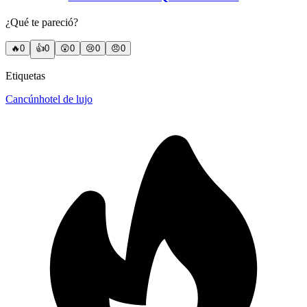
¿Qué te pareció?
🔥
0
👍
0
😲
0
😢
0
😠
0
Etiquetas
Cancún
hotel de lujo